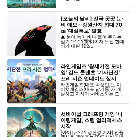
[오늘의 날씨] 전국 곳곳 눈·
비 예보···강원산지 최대 70
㎝ ‘대설특보’ 발효
▲ 눈이 녹아 비나 물이 된다는
절기 '우수'(雨水)이자 오전 한때
비가 내린 19일...
라인게임즈 '창세기전 모바
일' 길드 콘텐츠 '기사단전'
프리 시즌 업데이트 실시
라인게임즈(대표 박성민)는 미
어캣게임즈(대표 남기룡)가 개
발하고 자사가 서비스하는 모...
서바이벌 크래프팅 게임 '나
이팅게일', 스팀 얼리액세스
시작
[아이뉴스24 정진성 기자] 인플
렉시온 게임즈는 PVE 서바이벌