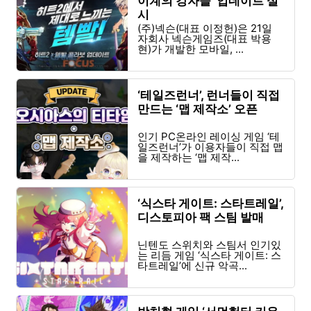
이계의 강자들' 업데이트 실
시
(주)넥슨(대표 이정헌)은 21일
자회사 넥슨게임즈(대표 박용
현)가 개발한 모바일, ...
‘테일즈런너’, 런너들이 직접
만드는 ‘맵 제작소’ 오픈
인기 PC온라인 레이싱 게임 ‘테
일즈런너’가 이용자들이 직접 맵
을 제작하는 ‘맵 제작...
‘식스타 게이트: 스타트레일’,
디스토피아 팩 스팀 발매
닌텐도 스위치와 스팀서 인기있
는 리듬 게임 ‘식스타 게이트: 스
타트레일’에 신규 악곡...