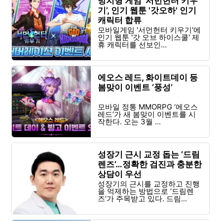
방치형 게임 ‘서먼헌터 키우
기’, 인기 웹툰 '갓오하' 인기
캐릭터 합류
모바일게임 '서먼헌터 키우기'에
인기 웹툰 '갓 오브 하이스쿨' 제
휴 캐릭터를 선보인...
에오스 레드, 화이트데이 등
봄맞이 이벤트 ‘풍성’
모바일 정통 MMORPG ‘에오스
레드’가 새 봄맞이 이벤트를 시
작한다. 오는 3월 ...
성장기 근시 교정 돕는 ‘드림
렌즈’…정확한 검진과 충분한
상담이 우선
성장기의 근시를 교정하고 진행
을 억제하는 방법으로 ‘드림렌
즈’가 주목받고 있다. 드림...