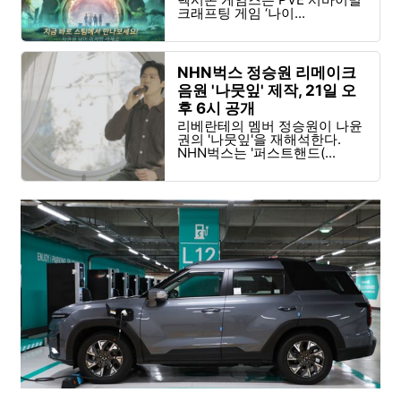
크래프팅 게임 ‘나이...
NHN벅스 정승원 리메이크
음원 '나뭇잎' 제작, 21일 오
후 6시 공개
리베란테의 멤버 정승원이 나윤
권의 '나뭇잎'을 재해석한다.
NHN벅스는 '퍼스트핸드(...