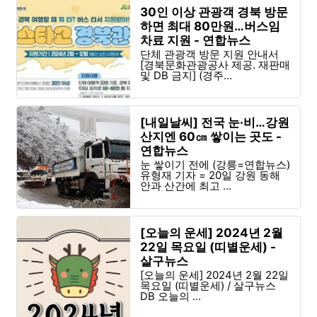
30인 이상 관광객 경북 방문
하면 최대 80만원…버스임
차료 지원 - 연합뉴스
단체 관광객 방문 지원 안내서
[경북문화관광공사 제공. 재판매
및 DB 금지] (경주...
[내일날씨] 전국 눈·비…강원
산지엔 60㎝ 쌓이는 곳도 -
연합뉴스
눈 쌓이기 전에 (강릉=연합뉴스)
유형재 기자 = 20일 강원 동해
안과 산간에 최고 ...
[오늘의 운세] 2024년 2월
22일 목요일 (띠별운세) -
살구뉴스
[오늘의 운세] 2024년 2월 22일
목요일 (띠별운세) / 살구뉴스
DB 오늘의 ...