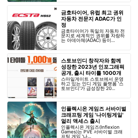
금호타이어, 유럽 최고 권위
자동차 전문지 ADAC가 인
정
금호타이어가 독일의 자동차 전
문지로 세계적인 권위를 자랑하
는 아데아체(ADAC) 등이...
스토브인디 창작자와 함께
성장한 2023년 인포그래픽
공개, 출시 타이틀 1000개
달성
스마일게이트 스토브에서 운영
하고 있는 인디 게임 플랫폼 '스
토브인디'가 급성장한 20...
인플렉시온 게임즈 서바이벌
크래프팅 게임 '나이팅게일'
얼리 액세스 출시
인플렉시온 게임즈(Inflexion
Games)는 PVE 서바이벌 크래
프팅 게임 '나...