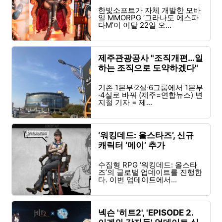
한빛소프트가 자체 개발한 모바
일 MMORPG ‘그라나도 에스파
다M’이 이달 22일 오...
제주관광공사 "조직개편…일
하는 조직으로 도약하겠다"
기존 1본부·2실·6그룹에서 1본부
·4실로 바꿔 (제주=연합뉴스) 변
지철 기자 = 제...
‘워킹데드: 올스타즈’, 신규
캐릭터 ‘메이’ 추가
수집형 RPG ‘워킹데드: 올스타
즈’의 글로벌 업데이트를 진행한
다. 이번 업데이트에서...
넥슨 '히트2', 'EPISODE 2.