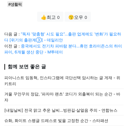
#생활픽
👍최고
😗오우
0
0
다음 글 :
“독자 ‘맞춤형’ 시도 필요”…출판 업계에도 ‘변화’가 필요하
다 [위기의 출판계③] - 데일리안
이전 글 :
중국에서도 전기차 피바람 분다...휴먼 호라이즌스의 하이
파이, 6개월 생산 중단 - M투데이
함께 보면 좋은 글
피아니스트 임동혁, 인스타그램에 극단선택 암시하는 글 게재 - 위
키트리
겨울 꾸안꾸의 정답, '파자마 팬츠' 코디가 외출복이 되는 순간 - 바
자
[내일날씨] 전국 맑고 추운 날씨…빙판길·살얼음 주의 - 연합뉴스
슈화, 화이트 스팽글 드레스로 빛을 고정한 순간 - 스타패션