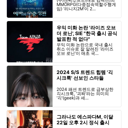
(주)엔씨소프트(대표 김택진)의
MMORPG(다중접속역할수행게
임) '리니지2M'이 2...
우익 미화 논란 '라이즈 오브
더 로닌', SIE "한국 출시 공식
발표한 적 없다"
우익 미화 논란으로 국내 출시
취소 이슈로 잘 알려진 ‘라이즈
오브 로닌’이 애초 국...
2024 S/S 트렌드 힙템 '긱
시크룩' 선보인 스타들
2024 패션 트렌드로 급부상한
긱시크룩, '괴짜'라는 의미의
'긱'(geek)과 세...
그라나도 에스파다M, 이달
22일 오후 2시 정식 출시