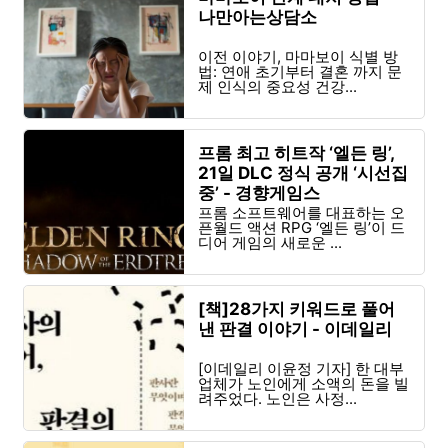
나만아는상담소
이전 이야기, 마마보이 식별 방
법: 연애 초기부터 결혼 까지 문
제 인식의 중요성 건강...
프롬 최고 히트작 ‘엘든 링’,
21일 DLC 정식 공개 ‘시선집
중’ - 경향게임스
프롬 소프트웨어를 대표하는 오
픈월드 액션 RPG ‘엘든 링’이 드
디어 게임의 새로운 ...
[책]28가지 키워드로 풀어
낸 판결 이야기 - 이데일리
[이데일리 이윤정 기자] 한 대부
업체가 노인에게 소액의 돈을 빌
려주었다. 노인은 사정...