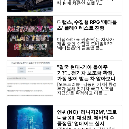
력 판매 차종인 모델 Y...
디랩스, 수집형 RPG '메타볼
츠' 플레이테스트 진행
디랩스(대표 권준모)는 자사가
개발 중인 수집형 모바일RPG
'메타볼츠'의 글로벌 플...
"결국 현대-기아 몰아주
기?”… 전기차 보조금 확정,
가장 많이 받는 차 알아보니
[오토트리뷴=김동민 기자] 환경
부가 올해 전기차 국고 보조금
지급안을 확정하고 이를 ...
엔씨(NC) '리니지2M', '크로
니클 XII. 대성전, 에바의 수
중정원' 업데이트 실시