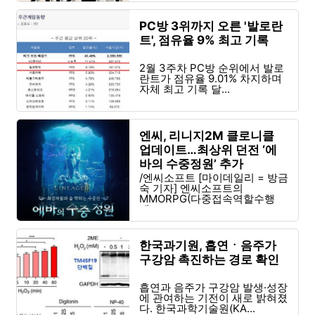
PC방 3위까지 오른 '발로란
트', 점유율 9% 최고 기록
2월 3주차 PC방 순위에서 발로
란트가 점유율 9.01% 차지하며
자체 최고 기록 달...
엔씨, 리니지2M 클로니클
업데이트…최상위 던전 ‘에
바의 수중정원’ 추가
/엔씨소프트 [마이데일리 = 방금
숙 기자] 엔씨소프트의
MMORPG(다중접속역할수행
게...
한국과기원, 흡연ㆍ음주가
구강암 촉진하는 경로 확인
흡연과 음주가 구강암 발생·성장
에 관여하는 기전이 새로 밝혀졌
다. 한국과학기술원(KA...