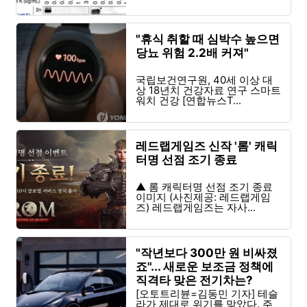
"휴식 취할 때 심박수 높으면
당뇨 위험 2.2배 커져"
국립보건연구원, 40세 이상 대
상 18년치 건강자료 연구 스마트
워치 건강 [연합뉴스T...
레드랩게임즈 신작 '롬' 캐릭
터명 선점 조기 종료
▲ 롬 캐릭터명 선점 조기 종료
이미지 (사진제공: 레드랩게임
즈) 레드랩게임즈는 자사...
"작년보다 300만 원 비싸졌
죠"... 새로운 보조금 정책에
직격타 맞은 전기차는?
[오토트리뷴=김동민 기자] 테슬
라가 제대로 위기를 맞았다. 주