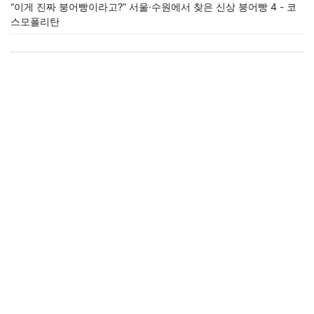
“이게 진짜 붕어빵이라고?” 서울·수원에서 찾은 신상 붕어빵 4 - 코
스모폴리탄