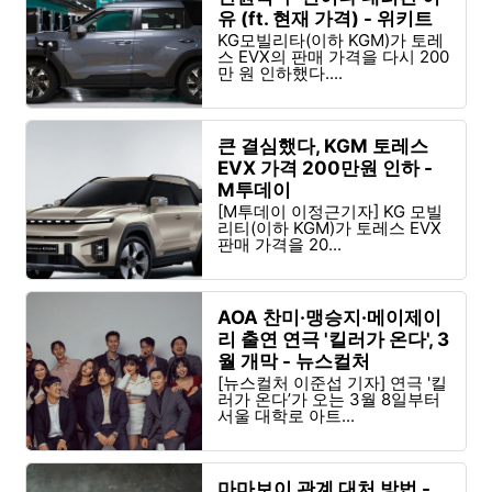
유 (ft. 현재 가격) - 위키트
리
KG모빌리타(이하 KGM)가 토레
스 EVX의 판매 가격을 다시 200
만 원 인하했다....
큰 결심했다, KGM 토레스
EVX 가격 200만원 인하 -
M투데이
[M투데이 이정근기자] KG 모빌
리티(이하 KGM)가 토레스 EVX
판매 가격을 20...
AOA 찬미·맹승지·메이제이
리 출연 연극 '킬러가 온다', 3
월 개막 - 뉴스컬처
[뉴스컬처 이준섭 기자] 연극 '킬
러가 온다’가 오는 3월 8일부터
서울 대학로 아트...
마마보이 관계 대처 방법 -