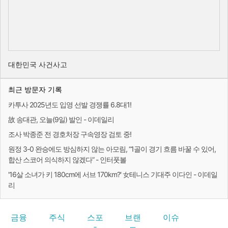
대한민국 사건사고
최근 방문자 기록
카투사 2025년도 입영 선발 경쟁률 6.8대1!
故 송대관, 오늘(9일) 발인 - 이데일리
조사 박종준 전 경호처장 구속영장 검토 중!
원정 3-0 완승에도 방심하지 않는 아모림, “1골이 경기 흐름 바꿀 수 있어,
합산 스코어 의식하지 않겠다” - 인터풋볼
'16살 소녀가 키 180cm에 서브 170km?' 女테니스 기대주 이다인 - 이데일
리
금융
주식
스포
브랜
이슈