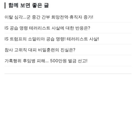
함께 보면 좋은 글
이탈 심각…군 중간 간부 희망전역·휴직자 증가!
IS 공습 명령 테러리스트 사살에 대한 반응은?
IS 트럼프의 소말리아 공습 명령! 테러리스트 사살!
참사 고위직 대피 비밀훈련의 진실은?
가혹행위 후임병 피해… 500만원 벌금 선고!