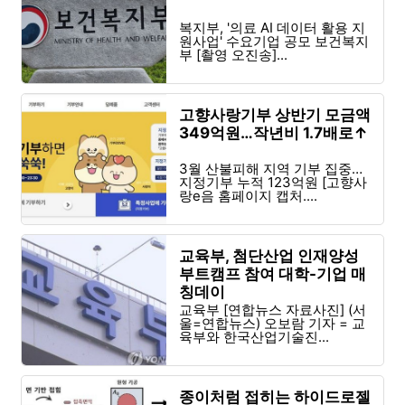
복지부, '의료 AI 데이터 활용 지
원사업' 수요기업 공모 보건복지
부 [촬영 오진송]...
고향사랑기부 상반기 모금액
349억원…작년비 1.7배로↑
3월 산불피해 지역 기부 집중…
지정기부 누적 123억원 [고향사
랑e음 홈페이지 캡처....
교육부, 첨단산업 인재양성
부트캠프 참여 대학-기업 매
칭데이
교육부 [연합뉴스 자료사진] (서
울=연합뉴스) 오보람 기자 = 교
육부와 한국산업기술진...
종이처럼 접히는 하이드로젤