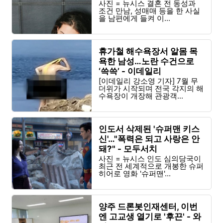
사진 = 뉴시스 결혼 전 동성과
조건 만남, 성매매 등을 한 사실
을 남편에게 들켜 이...
휴가철 해수욕장서 알몸 목
욕한 남성…노란 수건으로
‘쓱쓱’ - 이데일리
[이데일리 강소영 기자] 7월 무
더위가 시작되며 전국 각지의 해
수욕장이 개장해 관광객...
인도서 삭제된 '슈퍼맨 키스
신'…"폭력은 되고 사랑은 안
돼?" - 모두서치
사진 = 뉴시스 인도 심의당국이
최근 전 세계적으로 개봉한 슈퍼
히어로 영화 '슈퍼맨'...
양주 드론봇인재센터, 이번
엔 고교생 열기로 '후끈' - 와