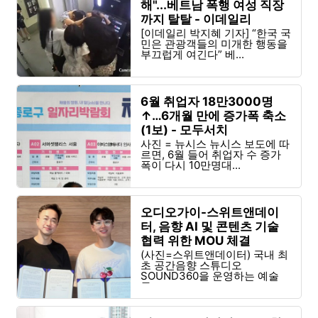
해"...베트남 폭행 여성 직장
까지 탈탈 - 이데일리
[이데일리 박지혜 기자] “한국 국
민은 관광객들의 미개한 행동을
부끄럽게 여긴다” 베...
6월 취업자 18만3000명
↑…6개월 만에 증가폭 축소
(1보) - 모두서치
사진 = 뉴시스 뉴시스 보도에 따
르면, 6월 들어 취업자 수 증가
폭이 다시 10만명대...
오디오가이-스위트앤데이
터, 음향 AI 및 콘텐츠 기술
협력 위한 MOU 체결
(사진=스위트앤데이터) 국내 최
초 공간음향 스튜디오
SOUND360을 운영하는 예술
문...