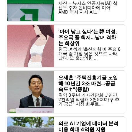
사진 = 뉴시스 인공지능(AI) 칩
선두 주자 엔비디아에 이어
AMD 역시 자사 AI...
'아이 낳고 싶다'는 韓 여성,
주요국 중 최저…남녀 격차
는 최상위
한국 여성의 '출산의향'이 주요 8
개국 중 가장 낮은 것으로 나타
났다. 또 출산의향 ...
오세훈 "주택진흥기금 도입
해 10년간 2조 마련…공급
속도↑"(종합)
취임 3주년 기자간담회…"연간
2천억원 적립해 2천500가구 추
가 공급" 시정 화두로...
의료 AI 기업에 데이터 분석
비용 최대 4억원 지원