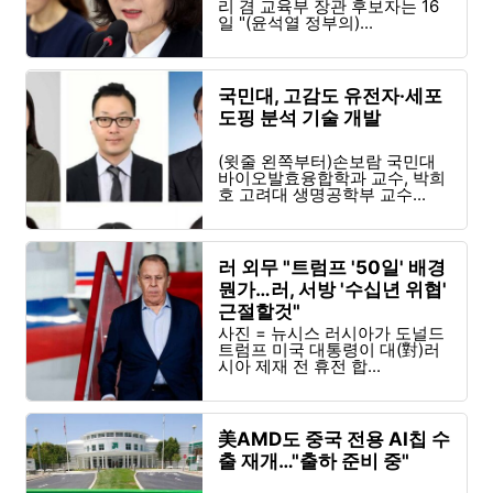
리 겸 교육부 장관 후보자는 16
일 "(윤석열 정부의)...
국민대, 고감도 유전자·세포
도핑 분석 기술 개발
(윗줄 왼쪽부터)손보람 국민대
바이오발효융합학과 교수, 박희
호 고려대 생명공학부 교수...
러 외무 "트럼프 '50일' 배경
뭔가…러, 서방 '수십년 위협'
근절할것"
사진 = 뉴시스 러시아가 도널드
트럼프 미국 대통령이 대(對)러
시아 제재 전 휴전 합...
美AMD도 중국 전용 AI칩 수
출 재개…"출하 준비 중"