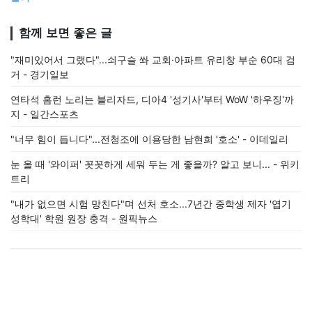
함께 보면 좋은 글
"재미있어서 그랬다"...쇠구슬 쏴 교회·아파트 유리창 부순 60대 검
거 - 경기일보
연타석 홈런 노리는 블리자드, 디아4 '성기사'부터 WoW '하우징'까
지 - 일간스포츠
"너무 힘이 듭니다"...전청조에 이용당한 남현희 '호소' - 이데일리
눈 올 때 '와이퍼' 꼿꼿하게 세워 두는 게 좋을까? 알고 보니... - 위키
트리
"내가 없으면 시험 망친다"며 선처 호소...7년간 중학생 제자 '엽기
성학대' 학원 원장 충격 - 원픽뉴스