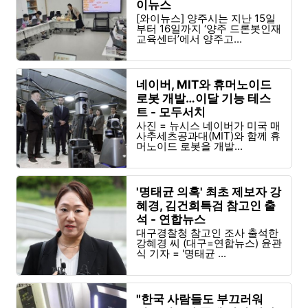
이뉴스
[와이뉴스] 양주시는 지난 15일
부터 16일까지 ‘양주 드론봇인재
교육센터’에서 양주고...
네이버, MIT와 휴머노이드
로봇 개발…이달 기능 테스
트 - 모두서치
사진 = 뉴시스 네이버가 미국 매
사추세츠공과대(MIT)와 함께 휴
머노이드 로봇을 개발...
'명태균 의혹' 최초 제보자 강
혜경, 김건희특검 참고인 출
석 - 연합뉴스
대구경찰청 참고인 조사 출석한
강혜경 씨 (대구=연합뉴스) 윤관
식 기자 = '명태균 ...
"한국 사람들도 부끄러워