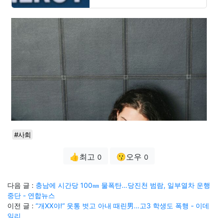
#사회
👍최고
😗오우
0
0
다음 글 :
충남에 시간당 100㎜ 물폭탄…당진천 범람, 일부열차 운행
중단 - 연합뉴스
이전 글 :
“개XX야!” 웃통 벗고 아내 때린男…고3 학생도 폭행 - 이데
일리