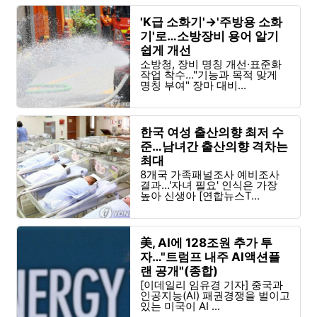
'K급 소화기'→'주방용 소화
기'로…소방장비 용어 알기
쉽게 개선
소방청, 장비 명칭 개선·표준화
작업 착수…"기능과 목적 맞게
명칭 부여" 장마 대비...
한국 여성 출산의향 최저 수
준…남녀간 출산의향 격차는
최대
8개국 가족패널조사 예비조사
결과…'자녀 필요' 인식은 가장
높아 신생아 [연합뉴스T...
美, AI에 128조원 추가 투
자…"트럼프 내주 AI액션플
랜 공개"(종합)
[이데일리 임유경 기자] 중국과
인공지능(AI) 패권경쟁을 벌이고
있는 미국이 AI ...