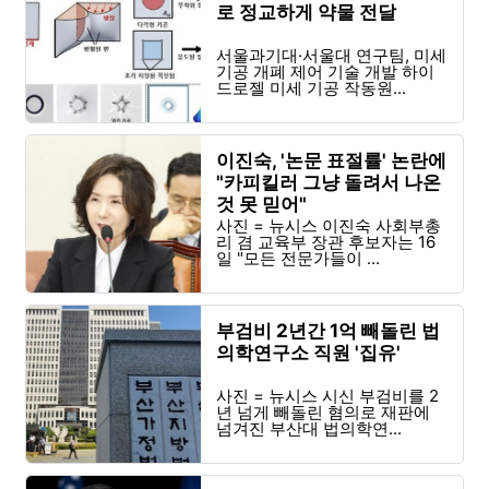
로 정교하게 약물 전달
서울과기대·서울대 연구팀, 미세
기공 개폐 제어 기술 개발 하이
드로젤 미세 기공 작동원...
이진숙, '논문 표절률' 논란에
"카피킬러 그냥 돌려서 나온
것 못 믿어"
사진 = 뉴시스 이진숙 사회부총
리 겸 교육부 장관 후보자는 16
일 "모든 전문가들이 ...
부검비 2년간 1억 빼돌린 법
의학연구소 직원 '집유'
사진 = 뉴시스 시신 부검비를 2
년 넘게 빼돌린 혐의로 재판에
넘겨진 부산대 법의학연...