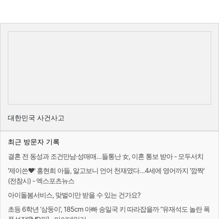
대한민국 사건사고
최근 방문자 기록
결혼 전 동성과 조건만남·성매매…들통난 女, 이혼 통보 받아 - 모두서치
'제이쓴♥' 홍현희 아들, 알고보니 언어 천재였다…4세에 영어까지 '깜짝'
(전참시) - 엑스포츠뉴스
아이돌봄서비스, 맞벌이만 받을 수 있는 건가요?
초등 6학년 ‘삼둥이’, 185cm 아빠 송일국 키 따라잡을까 “유재석도 놀란 폭