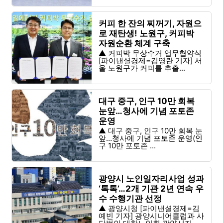
커피 한 잔의 찌꺼기, 자원으
로 재탄생! 노원구, 커피박
자원순환 체계 구축
▲ 커피박 무상수거 업무협약식
[파이낸셜경제=김영란 기자] 서
울 노원구가 커피를 추출...
대구 중구, 인구 10만 회복
눈앞…청사에 기념 포토존
운영
▲ 대구 중구, 인구 10만 회복 눈
앞…청사에 기념 포토존 운영(인
구 10만 포토존 ...
광양시 노인일자리사업 성과
‘톡톡’…2개 기관 2년 연속 우
수 수행기관 선정
▲ 광양시청 [파이낸셜경제=김
예빈 기자] 광양시니어클럽과 사