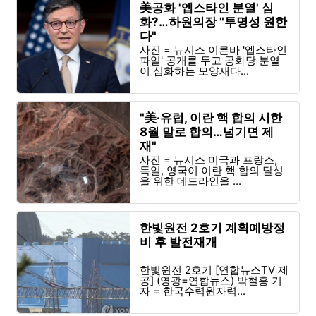
美공화 '엡스타인 분열' 심
화?…하원의장 "투명성 원한
다"
사진 = 뉴시스 이른바 '엡스타인
파일' 공개를 두고 공화당 분열
이 심화하는 모양새다...
"美·유럽, 이란 핵 합의 시한
8월 말로 합의…넘기면 제
재"
사진 = 뉴시스 미국과 프랑스,
독일, 영국이 이란 핵 합의 달성
을 위한 데드라인을 ...
한빛원전 2호기 계획예방정
비 후 발전재개
한빛원전 2호기 [연합뉴스TV 제
공] (영광=연합뉴스) 박철홍 기
자 = 한국수력원자력...