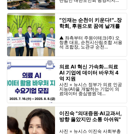
단법인 대한노인회 광양시지...
″인재는 순천이 키운다!″‥장
학회, 후원으로 꿈에 날개를
▲ 좌측부터 주원이테크(주) 오
창훈 대표, 순천시산림조합 서용
석 조합장, 노관규 순천...
의료 AI 혁신 가속화…의료
AI 기업에 데이터 바우처 4
억 지원
사진 = 뉴시스 정부가 의료 인공
지능(AI)을 개발하는 기업이 의
료데이터 중심병원 데...
이진숙 "의대증원·AI교과서,
방향 옳았지만 소통 아쉬워"
사진 = 뉴시스 이진숙 사회부총