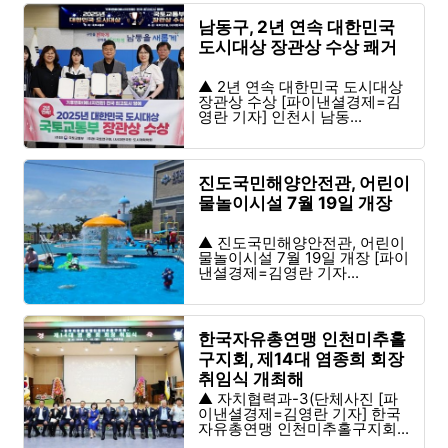
남동구, 2년 연속 대한민국
도시대상 장관상 수상 쾌거
▲ 2년 연속 대한민국 도시대상
장관상 수상 [파이낸셜경제=김
영란 기자] 인천시 남동...
진도국민해양안전관, 어린이
물놀이시설 7월 19일 개장
▲ 진도국민해양안전관, 어린이
물놀이시설 7월 19일 개장 [파이
낸셜경제=김영란 기자...
한국자유총연맹 인천미추홀
구지회, 제14대 염종희 회장
취임식 개최해
▲ 자치협력과-3(단체사진 [파
이낸셜경제=김영란 기자] 한국
자유총연맹 인천미추홀구지회...