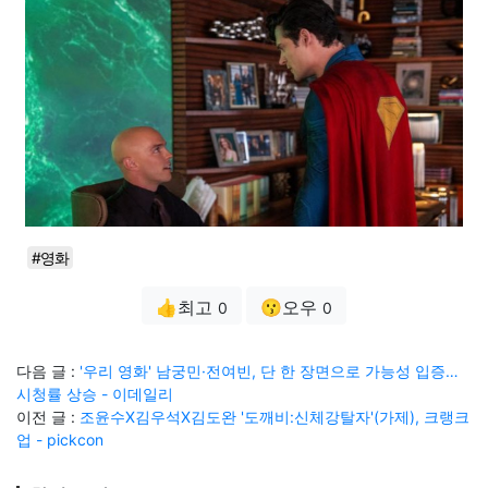
#영화
👍최고
😗오우
0
0
다음 글 :
'우리 영화' 남궁민·전여빈, 단 한 장면으로 가능성 입증…
시청률 상승 - 이데일리
이전 글 :
조윤수X김우석X김도완 '도깨비:신체강탈자'(가제), 크랭크
업 - pickcon