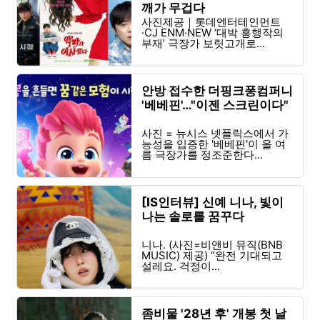
깨가 무겁다
사진제공｜롯데엔터테인먼트
·CJ ENM·NEW ‘대박 흥행작의
부재’ 극장가 보릿고개로...
안방 접수한 더핑크퐁컴퍼니
'베베핀'…"이젠 스크린이다"
사진 = 뉴시스 넷플릭스에서 가
능성을 입증한 '베베핀'이 올 여
름 극장가를 정조준한다...
[IS인터뷰] 신예 니나, 빛이
나는 솔로를 꿈꾸다
니나. (사진=비앤비 뮤직(BNB
MUSIC) 제공) “완전 기대되고
설레요. 걱정이...
좀비물 '28년 후' 개봉 첫 날