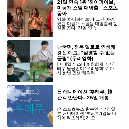
21일 연속 1위 ‘하이파이브’,
미공개 스틸 대방출 - 스포츠
동아
영화 ‘하이파이브’가 그간 아껴
뒀던 미공개 스틸을 대방출해 눈
길을 끈다. 21일 연속...
남궁민, 정통 멜로로 인생캐
경신 예고…"설명할 수 없는
끌림" (우리영화)
[이데일리 스타in 최희재 기자]
배우 남궁민이 ‘우리영화’로 다
시 한번 인생 캐릭터...
日 애니메이션 '후레루', 韓
관객 만난다…25일 개봉
(엑스포츠뉴스 황수연 기자) 일
본 애니메이션 '후레루.'(감독 나
가이 타츠유키)가 오...