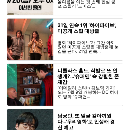
올여름을 여는 첫 번째 현실 공
포 스릴러 ‘노이즈’...
21일 연속 1위 ‘하이파이브’,
미공개 스틸 대방출
영화 ‘하이파이브’가 그간 아껴
뒀던 미공개 스틸을 대방출해 눈
길을 끈다. 21일 연속...
니콜라스 홀트, 삭발로 또 인
생캐?…'슈퍼맨' 속 강렬한 존
재감
[이데일리 스타in 김보영 기자]
오는 7월 9일 개봉하는 DC 히어
로 영화 ‘슈퍼맨...
남궁민, 또 얼굴 갈아끼웠
다…'우리영화'로 인생캐 경
신 예고