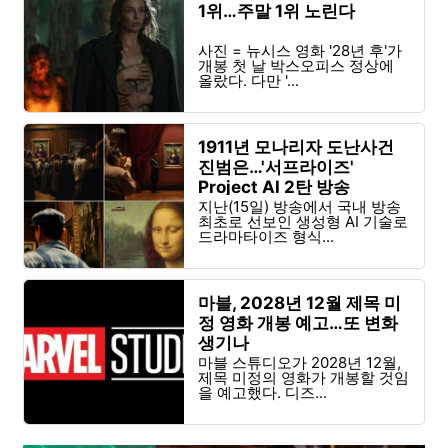
1위…주말 1위 노린다
사진 = 뉴시스 영화 '28년 후'가
개봉 첫 날 박스오피스 정상에
올랐다. 다만 '...
1911년 모나리자 도난사건
진범은…'서프라이즈'
Project AI 2탄 방송
지난(15일) 방송에서 국내 방송
최초로 선보인 생성형 AI 기술로
드라마타이즈 형식...
마블, 2028년 12월 제목 미
정 영화 개봉 예고…또 변화
생기나
마블 스튜디오가 2028년 12월,
제목 미정의 영화가 개봉할 것임
을 예고했다. 디즈...