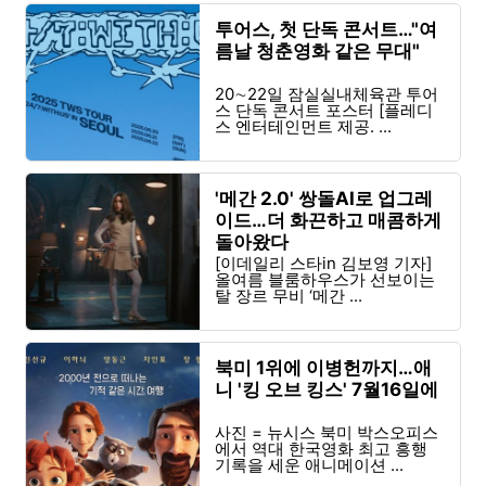
투어스, 첫 단독 콘서트…"여
름날 청춘영화 같은 무대"
20∼22일 잠실실내체육관 투어
스 단독 콘서트 포스터 [플레디
스 엔터테인먼트 제공. ...
'메간 2.0' 쌍돌AI로 업그레
이드…더 화끈하고 매콤하게
돌아왔다
[이데일리 스타in 김보영 기자]
올여름 블룸하우스가 선보이는
탈 장르 무비 ‘메간 ...
북미 1위에 이병헌까지…애
니 '킹 오브 킹스' 7월16일에
사진 = 뉴시스 북미 박스오피스
에서 역대 한국영화 최고 흥행
기록을 세운 애니메이션 ...