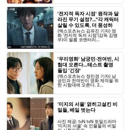
'전지적 독자 시점' 원작과 달
라진 무기 설정?…"각 캐릭터
살릴 수 있도록, 더 풍성하
게"
(엑스포츠뉴스 김유진 기자) 영
화 '전지적 독자 시점'(감독 김병
우)이 필름 코멘터리...
'우리영화' 남궁민·전여빈, 시
험대 오른다…테스트 촬영
돌입 '긴장'
(엑스포츠뉴스 정민경 기자) 남
궁민과 전여빈이 영화 제작을 위
한 시험대에 오른다. 2...
‘미지의 서울’ 얽히고설킨 비
밀들, 베일 벗는다
사진 제공: tvN tvN 토일드라마
‘미지의 서울’ 속 인물들의 비밀