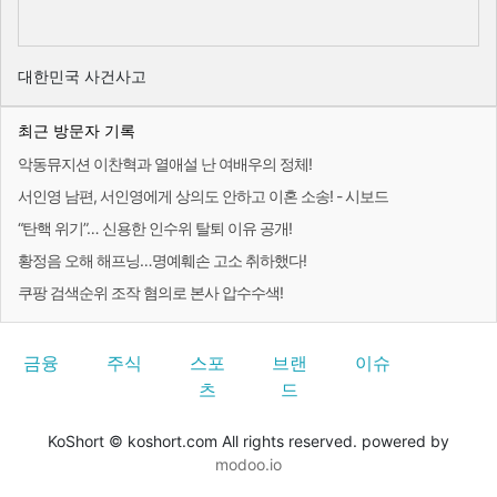
대한민국 사건사고
최근 방문자 기록
악동뮤지션 이찬혁과 열애설 난 여배우의 정체!
서인영 남편, 서인영에게 상의도 안하고 이혼 소송! - 시보드
“탄핵 위기”… 신용한 인수위 탈퇴 이유 공개!
황정음 오해 해프닝…명예훼손 고소 취하했다!
쿠팡 검색순위 조작 혐의로 본사 압수수색!
금융
주식
스포
브랜
이슈
츠
드
KoShort © koshort.com All rights reserved. powered by
modoo.io