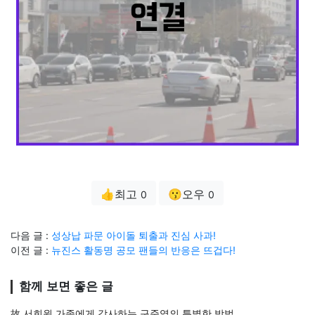
👍최고
😗오우
0
0
다음 글 :
성상납 파문 아이돌 퇴출과 진심 사과!
이전 글 :
뉴진스 활동명 공모 팬들의 반응은 뜨겁다!
함께 보면 좋은 글
故 서희원 가족에게 감사하는 구준엽의 특별한 방법