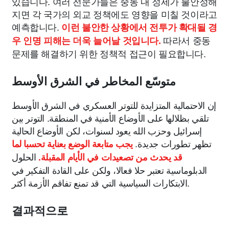
있습니다. 여러 전문가들은 중동 내 정세가 불안정해
지면 각 국가의 외교 정책에도 영향을 미칠 것이라고
예측합니다.
이런 불안한 상황에서 전투가 확대될 경
따라서 중동
우 인명 피해는 더욱 늘어날 것입니다.
문제를 해결하기 위한 정책적 접근이 필요합니다.
متوسّع المخاطر في الشرق الأوسط
إن الاحتمالية المتزايدة للتوتر العسكري في الشرق الأوسط
تلقي بظلالها على الأوضاع الأمنية في المنطقة. التوتر بين
إسرائيل وحزب الله يعود لسنوات، لكن الأوضاع الحالية
تظهر تطورات جديدة.
يجب متابعة الوضع بعناية تحسبا لما
الحلول
قد يحدث من تصعيدات في الأيام المقبلة.
الدبلوماسية تعتبر حلا فعالا، ولكن على القادة التفكير في
الابتكارات السياسية التي قد تمنع تفاقم الأزمة أكثر.
결과적으로