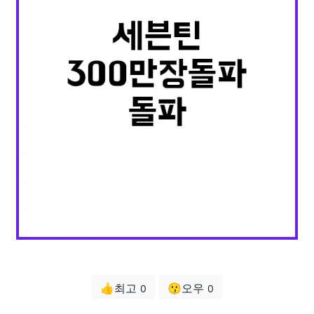
👍최고
😗오우
0
0