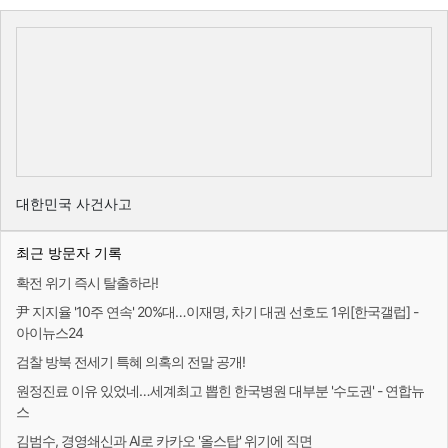
대한민국 사건사고
최근 방문자 기록
확전 위기 즉시 탈출하라!
尹 지지율 '10주 연속' 20%대…이재명, 차기 대권 선호도 1위[한국갤럽] -
아이뉴스24
검찰 방북 전세기 특혜 의혹의 전말 공개!
원정진료 이유 있었네…세계최고 뽑힌 한국병원 대부분 '수도권' - 연합뉴
스
김범수, 경영쇄신과 AI로 카카오 '올스탑' 위기에 직면