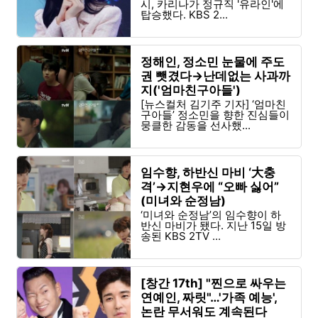
시, 카리나가 정규직 '유라인'에
탑승했다. KBS 2...
정해인, 정소민 눈물에 주도
권 뺏겼다→난데없는 사과까
지('엄마친구아들')
[뉴스컬처 김기주 기자] ‘엄마친
구아들’ 정소민을 향한 진심들이
뭉클한 감동을 선사했...
임수향, 하반신 마비 ‘大충
격’→지현우에 “오빠 싫어”
(미녀와 순정남)
‘미녀와 순정남’의 임수향이 하
반신 마비가 됐다. 지난 15일 방
송된 KBS 2TV ...
[창간 17th] "찐으로 싸우는
연예인, 짜릿"…'가족 예능',
논란 무서워도 계속된다