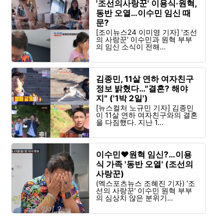
'조선의사랑꾼' 이용식·원혁,
동반 오열…이수민 임신 때
문?
[조이뉴스24 이미영 기자] '조선
의 사랑꾼' 이수민과 원혁 부부
의 임신 소식이 전해...
김종민, 11살 연하 여자친구
정보 밝혔다…"결혼? 해야
지" ('1박 2일')
[뉴스컬처 노규민 기자] 김종민
이 11살 연하 여자친구와의 결혼
을 다짐했다. 지난 1...
이수민♥원혁 임신?…이용
식 가족 '동반 오열' (조선의
사랑꾼)
(엑스포츠뉴스 조혜진 기자) '조
선의 사랑꾼' 이수민 원혁 부부
의 심상치 않은 분위기...