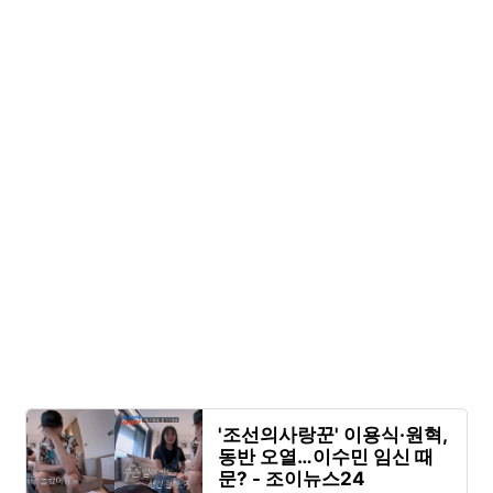
'조선의사랑꾼' 이용식·원혁,
동반 오열…이수민 임신 때
문? - 조이뉴스24