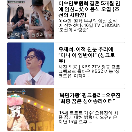
이수민♥원혁 결혼 5개월 만
에 임신…父 이용식 오열 (조
선의 사랑꾼)
이수민-원혁 부부의 임신 소식
이 전해졌다. 16일 TV CHOSUN
‘조선의 사랑꾼’...
유재석, 이적 친분 추리에
“아니 이 양반아!” (싱크로
유)
사진 제공｜KBS 2TV 정규 프로
그램으로 돌아온 KBS2 예능 ‘싱
크로유’ 이적이 ...
‘복면가왕’ 핑크뮬리=오유진
“최종 꿈은 싱어송라이터”
'15세 트로트 가수' 오유진이 최
종 꿈에 대해 밝혔다. 오유진은
지난 15일 오후 ...