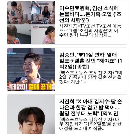
이수민♥원혁, 임신 소식에
눈물바다….온가족 오열 (‘조
선의 사랑꾼’)
사진제공=TV조선 TV조선 예능
프로그램 ‘조선의 사랑꾼’이 이
수민‧원혁 부부의 심상치...
김종민, '♥11살 연하' 열애
발표→결혼 선언 "해야죠" (1
박2일)[종합]
(엑스포츠뉴스 조혜진 기자) '1박
2일' 김종민이 깜짝 결혼 선언을
했다. 지난 1...
지진희 "X 아내 김지수·딸 손
나은과 한강 걷고 밥 먹어…
촬영 전부터 노력" [엑's 인
터뷰]
(엑스포츠뉴스 김유진 기자) 배
우 지진희가 '가족X멜로'를 향한
애정을 드러내며 작품...