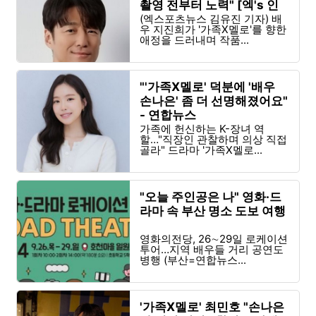
촬영 전부터 노력" [엑's 인
터뷰] - 엑스포츠뉴스
(엑스포츠뉴스 김유진 기자) 배
우 지진희가 '가족X멜로'를 향한
애정을 드러내며 작품...
"'가족X멜로' 덕분에 '배우
손나은' 좀 더 선명해졌어요"
- 연합뉴스
가족에 헌신하는 K-장녀 역
할…"직장인 관찰하며 의상 직접
골라" 드라마 '가족X멜로...
"오늘 주인공은 나" 영화·드
라마 속 부산 명소 도보 여행
영화의전당, 26∼29일 로케이션
투어…지역 배우들 거리 공연도
병행 (부산=연합뉴스...
'가족X멜로' 최민호 "손나은