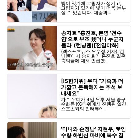
[○&●③]
빛이 있기에 그림자가 생기고,
그림자가 있기에 빛이 더욱 눈부
실 수 있습니다. 대중과...
송지효 "홍진호, 본명 '천수
연'으로 부조 했더니 누군지
몰라"(런닝맨)[전일야화]
(엑스포츠뉴스 오수정 기자) '런
닝맨'에서 송지효가 홍진호 결혼
축의금에 대해 언급했...
[IS한가위] 우디 “가족과 더
가깝고 돈독해지는 추석 보
내세요”
가수 우디가 4일 오후 서울 중구
순화동 KG타워에서 진행된 일간
스포츠와의 인터뷰에 ...
'미녀와 순정남' 지현우, ♥임
수향 하반신 마비에 복수 결