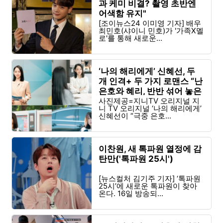
과 케미 비결? 촬영 초반엔
어색함 유지"
[조이뉴스24 이미영 기자] 배우
최민호(샤이니 민호)가 '가족X멜
로'를 통해 새로운...
‘나의 해리에게’ 신혜선, 두
개 인격+ 두 가지 로맨스 “난
은호와 혜리, 반반 섞어 놓은
느낌”
사진제공=지니TV 오리지널 지
니 TV 오리지널 ‘나의 해리에게’
신혜선이 “극중 은호...
이찬원, 새 톡파원 열정에 감
탄만('톡파원 25시')
[뉴스컬처 김기주 기자] ‘톡파원
25시’에 새로운 톡파원이 찾아
온다. 16일 방송되...