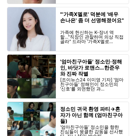
"'가족X멜로' 덕분에 '배우
손나은' 좀 더 선명해졌어요"
가족에 헌신하는 K-장녀 역
할…"직장인 관찰하며 의상 직접
골라" 드라마 '가족X멜로...
'엄마친구아들' 정소민·정해
인, 바닷가 로맨스…한준우
와 진짜 작별
[조이뉴스24 이미영 기자] '엄마
친구아들' 정해인이 정소민의
'신호'를 외면했던 과...
정소민 귀국 환영 파티→혼
자가 아닌 함께 (엄마친구아
들)
‘엄마친구아들’ 정소민을 향한
진심들이 뭉클한 감동을 선사했