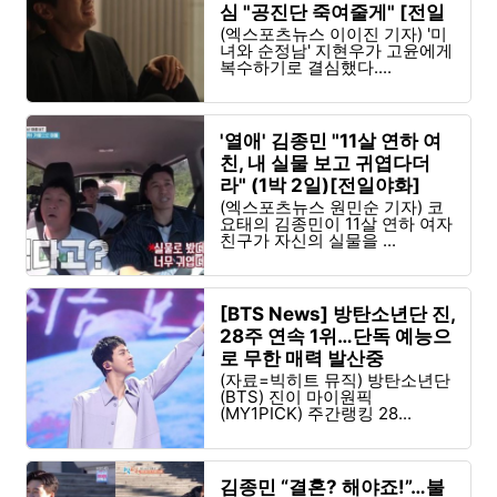
심 "공진단 죽여줄게" [전일
야화]
(엑스포츠뉴스 이이진 기자) '미
녀와 순정남' 지현우가 고윤에게
복수하기로 결심했다....
'열애' 김종민 "11살 연하 여
친, 내 실물 보고 귀엽다더
라" (1박 2일)[전일야화]
(엑스포츠뉴스 원민순 기자) 코
요태의 김종민이 11살 연하 여자
친구가 자신의 실물을 ...
[BTS News] 방탄소년단 진,
28주 연속 1위…단독 예능으
로 무한 매력 발산중
(자료=빅히트 뮤직) 방탄소년단
(BTS) 진이 마이원픽
(MY1PICK) 주간랭킹 28...
김종민 “결혼? 해야죠!”…불