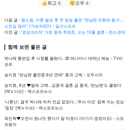
👍최고
😗오우
0
0
다음 글 :
함소원, 이혼 발표 후 첫 방송 출연 “전남편 진화와 동거…
스킨십 많아” (‘가보자GO’) - 일간스포츠
이전 글 :
'경성크리처' 가토 중좌 최영준, 오는 10월 결혼 - 한스경제
함께 보면 좋은 글
박나래 통편집 후 시청률 올랐다…韓 떠나더니 대박난 예능 - TV리
포트
송지효 "런닝맨 출연중 8년 연애" 충격 고백 - 모두서치
송지효, 8년 ♥열애 고백…김종국 결혼 급 충격, '런닝맨'도 몰랐다
[엑's 이슈] - 엑스포츠뉴스
'나혼산', 결국 박나래 하차 언급 없었다…'주사 이모' 침묵 키는 정상
'등장' [엑's 이슈] - 엑스포츠뉴스
최진혁♥오연서 원나잇 했다가 일 터졌다 (아기가 생겼어요) - 스포
츠동아