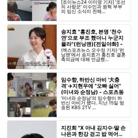
[조이뉴스24 이미영 기자] '조선
의 사랑꾼' 이수민과 원혁 부부
의 임신 소식이 전해...
송지효 "홍진호, 본명 '천수
연'으로 부조 했더니 누군지
몰라"(런닝맨)[전일야화] -
엑스포츠뉴스
(엑스포츠뉴스 오수정 기자) '런
닝맨'에서 송지효가 홍진호 결혼
축의금에 대해 언급했...
임수향, 하반신 마비 ‘大충
격’→지현우에 “오빠 싫어”
(미녀와 순정남) - 스포츠동
아
‘미녀와 순정남’의 임수향이 하
반신 마비가 됐다. 지난 15일 방
송된 KBS 2TV ...
지진희 "X 아내 김지수·딸 손
나은과 한강 걷고 밥 먹어…