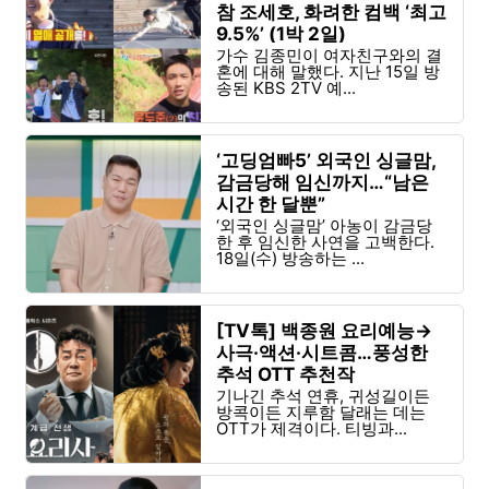
참 조세호, 화려한 컴백 ‘최고
9.5%’ (1박 2일)
가수 김종민이 여자친구와의 결
혼에 대해 말했다. 지난 15일 방
송된 KBS 2TV 예...
‘고딩엄빠5’ 외국인 싱글맘,
감금당해 임신까지…“남은
시간 한 달뿐”
‘외국인 싱글맘’ 아농이 감금당
한 후 임신한 사연을 고백한다.
18일(수) 방송하는 ...
[TV톡] 백종원 요리예능→
사극·액션·시트콤…풍성한
추석 OTT 추천작
기나긴 추석 연휴, 귀성길이든
방콕이든 지루함 달래는 데는
OTT가 제격이다. 티빙과...