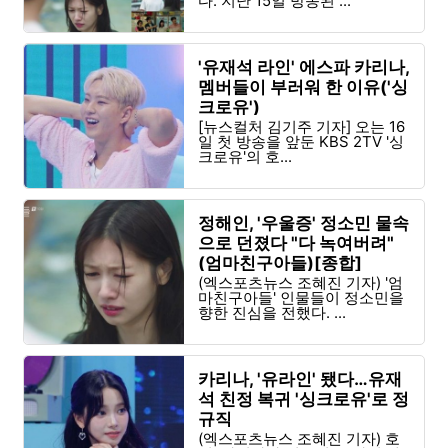
다. 지난 15일 방송된 ...
'유재석 라인' 에스파 카리나,
멤버들이 부러워 한 이유('싱
크로유')
[뉴스컬처 김기주 기자] 오는 16
일 첫 방송을 앞둔 KBS 2TV '싱
크로유'의 호...
정해인, '우울증' 정소민 물속
으로 던졌다 "다 녹여버려"
(엄마친구아들)[종합]
(엑스포츠뉴스 조혜진 기자) '엄
마친구아들' 인물들이 정소민을
향한 진심을 전했다. ...
카리나, '유라인' 됐다…유재
석 친정 복귀 '싱크로유'로 정
규직
(엑스포츠뉴스 조혜진 기자) 호