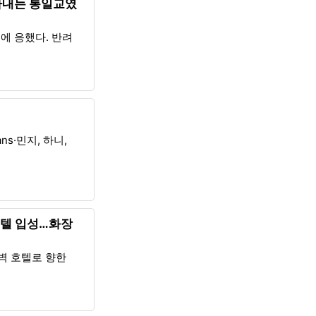
“아내는 통일교였
에 응했다. 반려
ns·민지, 하니,
 호텔 입성…화장
벽 호텔로 향한