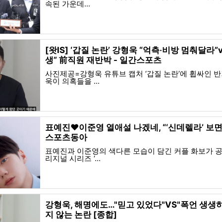
속된 가운데...
[왓IS] ‘갑질 논란’ 강형욱 “억측‧비방 멈춰달라”
생” 前직원 재반박 - 일간스포츠
사진제공=강형욱 유튜브 캡처 ‘갑질 논란’에 휩싸인 
욱이 의혹들을 ...
표예진♥이준영 열애설 나겠네, “‘신데렐라’ 보면 안
스포츠동아
표예진과 이준영의 색다른 모습이 담긴 커플 화보가 공
리지널 시리즈 ‘...
강형욱, 해명에도…"믿고 있었다"VS"폭언 생생하
지 않는 논란 [종합]