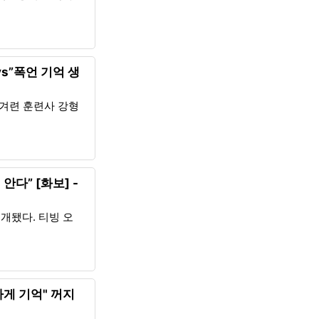
vs”폭언 기억 생
반겨련 훈련사 강형
다” [화보] -
개됐다. 티빙 오
게 기억" 꺼지