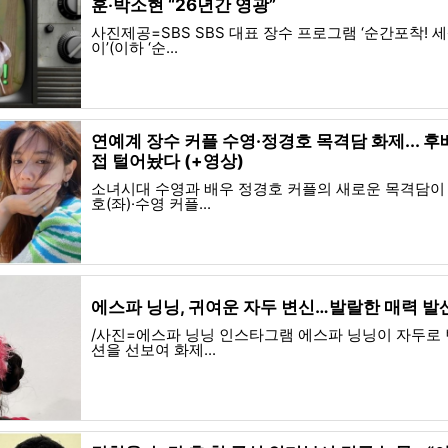
훈‧박소현 “26년간 영광”
사진제공=SBS SBS 대표 장수 프로그램 ‘순간포착! 
이’(이하 ‘순...
연예계 장수 커플 수영·정경호 목격담 화제... 
접 털어놨다 (+영상)
소녀시대 수영과 배우 정경호 커플의 새로운 목격담이
호(좌)·수영 커플...
에스파 닝닝, 귀여운 자두 변신…발랄한 매력 발
/사진=에스파 닝닝 인스타그램 에스파 닝닝이 자두로 
션을 선보여 화제...