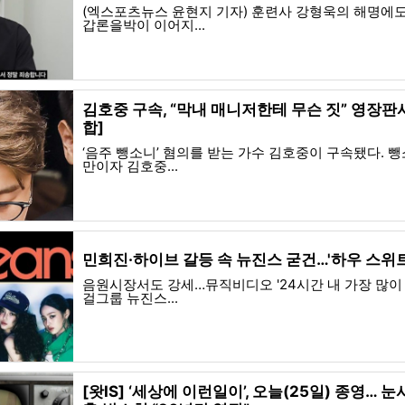
(엑스포츠뉴스 윤현지 기자) 훈련사 강형욱의 해명에
갑론을박이 이어지...
김호중 구속, “막내 매니저한테 무슨 짓” 영장판
합]
‘음주 뺑소니’ 혐의를 받는 가수 김호중이 구속됐다. 
만이자 김호중...
민희진·하이브 갈등 속 뉴진스 굳건…'하우 스위트
음원시장서도 강세…뮤직비디오 '24시간 내 가장 많이 
걸그룹 뉴진스...
[왓IS] ‘세상에 이런일이’, 오늘(25일) 종영… 