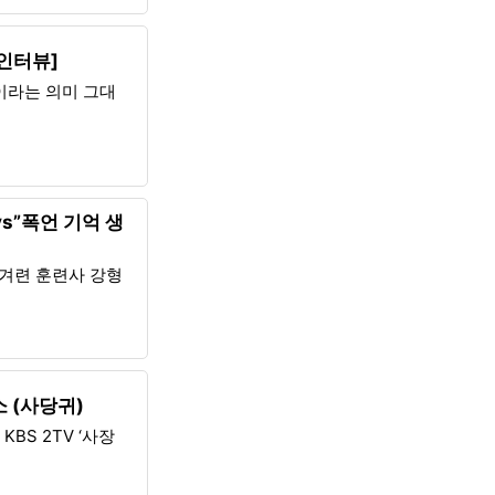
:인터뷰]
이라는 의미 그대
vs”폭언 기억 생
반겨련 훈련사 강형
 (사당귀)
BS 2TV ‘사장