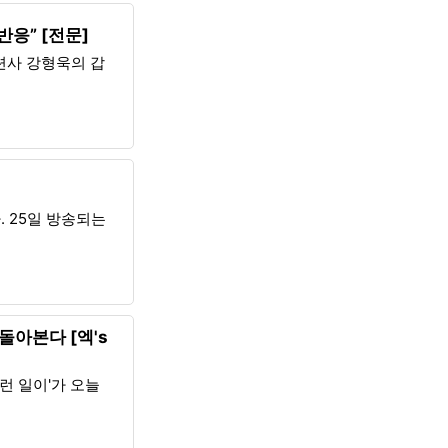
반응” [전문]
련사 강형욱의 갑
. 25일 방송되는
돌아본다 [엑's
런 일이'가 오늘