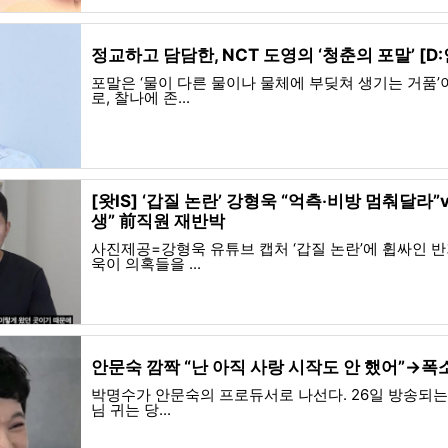
정교하고 담담한, NCT 도영의 ‘청춘의 포말’ [D
포말은 ‘물이 다른 물이나 물체에 부딪쳐 생기는 거품’
로, 찰나에 존...
[왓IS] ‘갑질 논란’ 강형욱 “억측‧비방 멈춰달라”
생” 前직원 재반박
사진제공=강형욱 유튜브 캡처 ‘갑질 논란’에 휩싸인 
욱이 의혹들을 ...
안문숙 깜짝 “난 아직 사랑 시작도 안 했어”→폭소
박명수가 안문숙의 프로듀서로 나선다. 26일 방송되는 K
님 귀는 당...