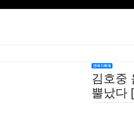
연예가화제
김호중 
뿔났다 [