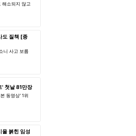
도 해소되지 않고
사도 질책 [종
뺑소니 사고 보름
' 첫날 81만장
본 동영상' 1위
눈시울 붉힌 임성