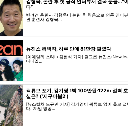
강형욱, 논란 후 첫 공식 인터뷰서 결국 눈물...
다”
반려견 훈련사 강형욱이 논란 후 처음으로 언론 인터뷰
견 훈련사 강형욱...
뉴진스 컴백작, 하루 만에 81만장 팔렸다
[이데일리 스타in 김현식 기자] 걸그룹 뉴진스(NewJea
다니엘...
곽튜브 포기, 강기영 1박 100만원·122m 절벽
실은? ('지구마불2')
[뉴스컬처 노규민 기자] 강기영이 곽튜브 없이 홀로 절
다. 25일 방송...