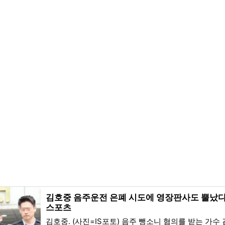
김호중 음주운전 은폐 시도에 영장판사도 뿔났다 [
스포츠
김호중. (사진=IS포토) 음주 뺑소니 혐의를 받는 가수