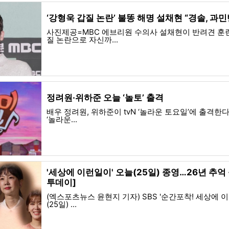
‘강형욱 갑질 논란’ 불똥 해명 설채현 “경솔, 과민
사진제공=MBC 에브리원 수의사 설채현이 반려견 훈
질 논란으로 자신까...
정려원·위하준 오늘 ‘놀토’ 출격
배우 정려원, 위하준이 tvN ‘놀라운 토요일’에 출격한다
‘놀라운...
'세상에 이런일이' 오늘(25일) 종영…26년 추억 
투데이]
(엑스포츠뉴스 윤현지 기자) SBS '순간포착! 세상에 이
(25일) ...