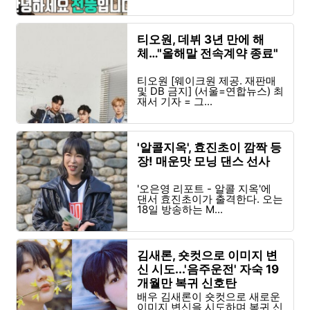
티오원, 데뷔 3년 만에 해
체…"올해말 전속계약 종료"
티오원 [웨이크원 제공. 재판매
및 DB 금지] (서울=연합뉴스) 최
재서 기자 = 그...
'알콜지옥', 효진초이 깜짝 등
장! 매운맛 모닝 댄스 선사
'오은영 리포트 - 알콜 지옥'에
댄서 효진초이가 출격한다. 오는
18일 방송하는 M...
김새론, 숏컷으로 이미지 변
신 시도...'음주운전' 자숙 19
개월만 복귀 신호탄
배우 김새론이 숏컷으로 새로운
이미지 변신을 시도하며 복귀 신