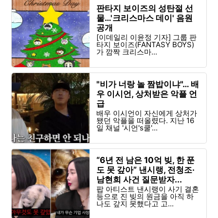
판타지 보이즈의 성탄절 선
물…'크리스마스 데이' 음원
공개
[이데일리 이윤정 기자] 그룹 판
타지 보이즈(FANTASY BOYS)
가 깜짝 크리스마...
"비가 너랑 놀 짬밥이냐"… 배
우 이시언, 상처받은 악플 언
급
배우 이시언이 자신에게 상처가
됐던 악플을 떠올렸다. 지난 16
일 채널 '시언's쿨'...
“6년 전 남은 10억 빚, 한 푼
도 못 갚아” 낸시랭, 전청조·
남현희 사건 질문받자...
(+영상)
팝 아티스트 낸시랭이 사기 결혼
등으로 진 빚의 원금을 아직 하
나도 갚지 못했다고 고...