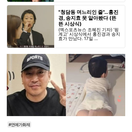
"청담동 며느리인 줄"…홍진
경, 송지효 못 알아봤다 (뜬
뜬 시상식)
(엑스포츠뉴스 조혜진 기자) '핑
계고' 시상식에서 홍진경과 송지
효가 만났다. 17일 ...
#연예가화제