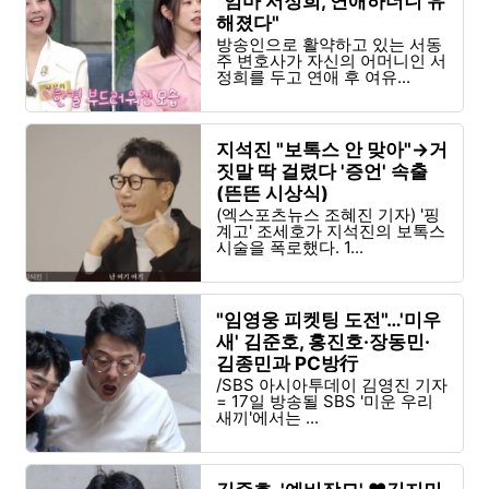
"엄마 서정희, 연애하더니 유
해졌다"
방송인으로 활약하고 있는 서동
주 변호사가 자신의 어머니인 서
정희를 두고 연애 후 여유...
지석진 "보톡스 안 맞아"→거
짓말 딱 걸렸다 '증언' 속출
(뜬뜬 시상식)
(엑스포츠뉴스 조혜진 기자) '핑
계고' 조세호가 지석진의 보톡스
시술을 폭로했다. 1...
"임영웅 피켓팅 도전"…'미우
새' 김준호, 홍진호·장동민·
김종민과 PC방行
/SBS 아시아투데이 김영진 기자
= 17일 방송될 SBS '미운 우리
새끼'에서는 ...