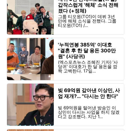
갑작스럽게 '해체' 소식 전해
졌다 (+정체)
그룹 티오원(TO1)이 데뷔 3년
만에 해체 소식을 전했다. 그룹
티오원(TO1) /...
'누적연봉 385억' 이대호
"결혼 후 한 달 용돈 300만
원" (사당귀)
(엑스포츠뉴스 조혜진 기자) '사
당귀' 이대호가 한 달 용돈을 깜
짝 고백한다. 17일...
빚 69억원 갚아낸 이상민, 사
업 재개?… "다시는 안 한다"
빚 69억원을 털어낸 방송인 이
상민이 다시는 사업을 하지 않겠
다고 강조했다. 지난 1...