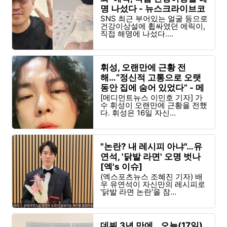
명 나섰다 - 뉴스크라이브코
리아
SNS 최근 부어있는 얼굴 등으로
건강이상설에 휩싸였던 에릭이,
직접 해명에 나섰다....
휘성, 오랜만에 근황 전
해…“정신적 고통으로 오랫
동안 집에 숨어 있었다” - 메
디먼트뉴스
[메디먼트뉴스 이민호 기자] 가
수 휘성이 오랜만에 근황을 전했
다. 휘성은 16일 자신...
"논란? 내 레시피 아냐"…유
연석, '닭발 라면' 오명 벗나
[엑's 이슈]
(엑스포츠뉴스 조혜진 기자) 배
우 유연석이 자신만의 레시피로
'닭발 라면 논란'을 잠...
데뷔 3년 만에...오늘(17일)