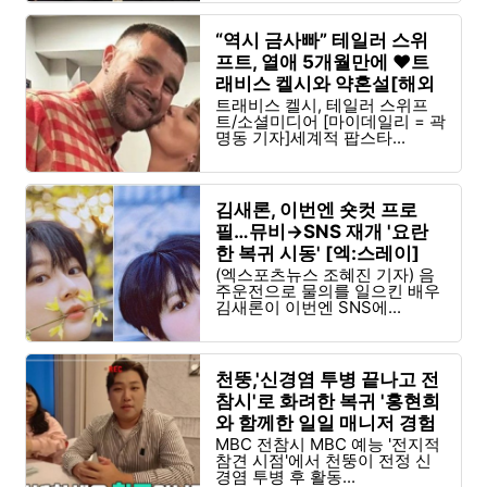
“역시 금사빠” 테일러 스위
프트, 열애 5개월만에 ♥트
래비스 켈시와 약혼설[해외
이슈]
트래비스 켈시, 테일러 스위프
트/소셜미디어 [마이데일리 = 곽
명동 기자]세계적 팝스타...
김새론, 이번엔 숏컷 프로
필…뮤비→SNS 재개 '요란
한 복귀 시동' [엑:스레이]
(엑스포츠뉴스 조혜진 기자) 음
주운전으로 물의를 일으킨 배우
김새론이 이번엔 SNS에...
천뚱,'신경염 투병 끝나고 전
참시'로 화려한 복귀 '홍현희
와 함께한 일일 매니저 경험
MBC 전참시 MBC 예능 '전지적
참견 시점'에서 천뚱이 전정 신
경염 투병 후 활동...