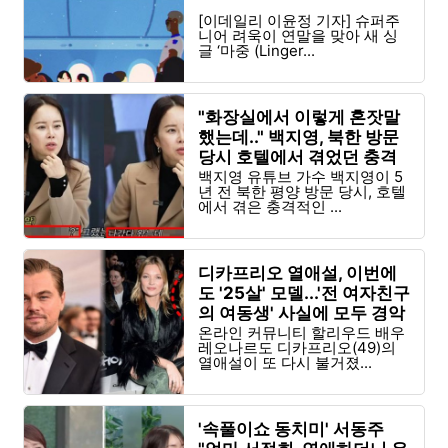
[이데일리 이윤정 기자] 슈퍼주
니어 려욱이 연말을 맞아 새 싱
글 ‘마중 (Linger...
"화장실에서 이렇게 혼잣말
했는데.." 백지영, 북한 방문
당시 호텔에서 겪었던 충격
적인 일
백지영 유튜브 가수 백지영이 5
년 전 북한 평양 방문 당시, 호텔
에서 겪은 충격적인 ...
디카프리오 열애설, 이번에
도 '25살' 모델...'전 여자친구
의 여동생' 사실에 모두 경악
온라인 커뮤니티 할리우드 배우
레오나르도 디카프리오(49)의
열애설이 또 다시 불거졌...
'속풀이쇼 동치미' 서동주