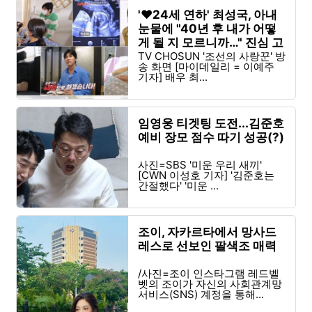
'♥24세 연하' 최성국, 아내
눈물에 "40년 후 내가 어떻
게 될 지 모르니까…" 진심 고
백
TV CHOSUN '조선의 사랑꾼' 방
송 화면 [마이데일리 = 이예주
기자] 배우 최...
임영웅 티겟팅 도전...김준호
예비 장모 점수 따기 성공(?)
사진=SBS '미운 우리 새끼'
[CWN 이성호 기자] '김준호는
간절했다' '미운 ...
조이, 자카르타에서 망사드
레스로 선보인 팔색조 매력
/사진=조이 인스타그램 레드벨
벳의 조이가 자신의 사회관계망
서비스(SNS) 계정을 통해...