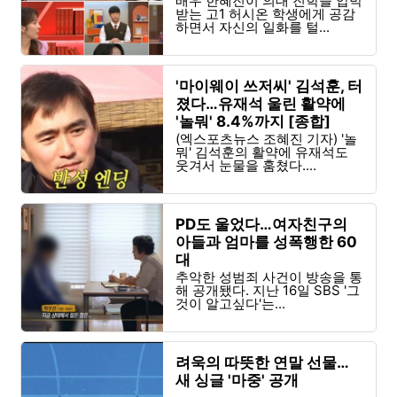
배우 한혜진이 의대 진학을 압박
받는 고1 허시온 학생에게 공감
하면서 자신의 일화를 털...
'마이웨이 쓰저씨' 김석훈, 터
졌다…유재석 울린 활약에
'놀뭐' 8.4%까지 [종합]
(엑스포츠뉴스 조혜진 기자) '놀
뭐' 김석훈의 활약에 유재석도
웃겨서 눈물을 훔쳤다....
PD도 울었다…여자친구의
아들과 엄마를 성폭행한 60
대
추악한 성범죄 사건이 방송을 통
해 공개됐다. 지난 16일 SBS '그
것이 알고싶다'는...
려욱의 따뜻한 연말 선물…
새 싱글 '마중' 공개