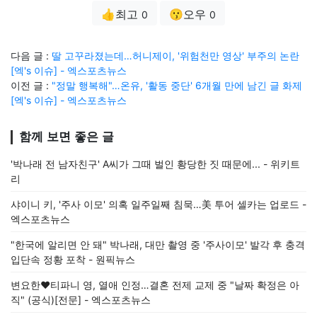
👍최고
😗오우
0
0
다음 글 :
딸 고꾸라졌는데…허니제이, '위험천만 영상' 부주의 논란
[엑's 이슈] - 엑스포츠뉴스
이전 글 :
"정말 행복해"…온유, '활동 중단' 6개월 만에 남긴 글 화제
[엑's 이슈] - 엑스포츠뉴스
함께 보면 좋은 글
'박나래 전 남자친구' A씨가 그때 벌인 황당한 짓 때문에... - 위키트
리
샤이니 키, '주사 이모' 의혹 일주일째 침묵…美 투어 셀카는 업로드 -
엑스포츠뉴스
"한국에 알리면 안 돼" 박나래, 대만 촬영 중 '주사이모' 발각 후 충격
입단속 정황 포착 - 원픽뉴스
변요한♥티파니 영, 열애 인정…결혼 전제 교제 중 "날짜 확정은 아
직" (공식)[전문] - 엑스포츠뉴스