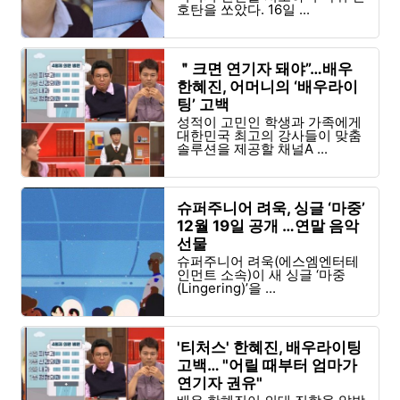
호탄을 쏘았다. 16일 ...
＂크면 연기자 돼야”…배우
한혜진, 어머니의 ‘배우라이
팅’ 고백
성적이 고민인 학생과 가족에게
대한민국 최고의 강사들이 맞춤
솔루션을 제공할 채널A ...
슈퍼주니어 려욱, 싱글 ‘마중’
12월 19일 공개 …연말 음악
선물
슈퍼주니어 려욱(에스엠엔터테
인먼트 소속)이 새 싱글 ‘마중
(Lingering)’을 ...
'티처스' 한혜진, 배우라이팅
고백… "어릴 때부터 엄마가
연기자 권유"