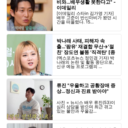
비와…배우생활 못한다고" -
이데일리
[이데일리 스타in 김가영 기자]
배우 고준이 반신마비가 왔던 시
간을 떠올렸다. 15...
박나래 사태, 피해자 속
출…'팜유' 재결합 무산→'절
친' 장도연 불똥 '직격탄' [종
합] - 엑스포츠뉴스
(엑스포츠뉴스 정민경 기자) 박
나래의 논란 및 활동 중단으로,
신규 예능 프로그램의 ...
류진 "우울하고 공황장애 증
상…정신과 진료 받아야"
사진 = 뉴시스 배우 류진(53)이
심리 상담을 받으며 최근 겪고
있는 불안과 우울감...