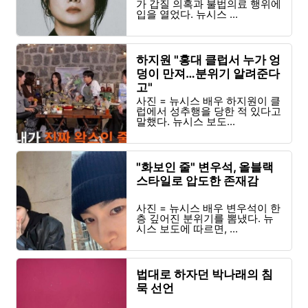
가 갑질 의혹과 불법의료 행위에
입을 열었다. 뉴시스 ...
하지원 "홍대 클럽서 누가 엉
덩이 만져…분위기 알려준다
고"
사진 = 뉴시스 배우 하지원이 클
럽에서 성추행을 당한 적 있다고
말했다. 뉴시스 보도...
"화보인 줄" 변우석, 올블랙
스타일로 압도한 존재감
사진 = 뉴시스 배우 변우석이 한
층 깊어진 분위기를 뽐냈다. 뉴
시스 보도에 따르면, ...
법대로 하자던 박나래의 침
묵 선언