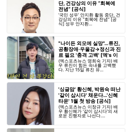
단, 건강상의 이유 “회복에
전념” [공식]
‘국민 성우’ 안지환 활동 중단, 건
강상의 이유 “회복에 전념” [공
식] 성우 안지환...
"나이든 외모에 실망"…류진,
공황장애·우울감→정신과 진
료 필요 '충격 고백' [엑's 이
슈]
(엑스포츠뉴스 명희숙 기자) 배
우 류진이 힘든 속내를 고백했
다. 지난 15일 류진 유...
'싱글맘' 황신혜, 박원숙 떠난
'같이 삽시다' 채운다…'신혜
타운' 1월 첫 방송 [공식]
(엑스포츠뉴스 이창규 기자) 배
우 황신혜가 '같이 삽시다'의 새
로운 진행자로 나선다....