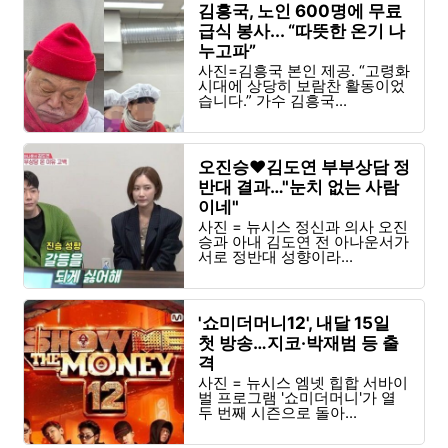
김흥국, 노인 600명에 무료
급식 봉사... “따뜻한 온기 나
누고파”
사진=김흥국 본인 제공. “고령화
시대에 상당히 보람찬 활동이었
습니다.” 가수 김흥국...
오진승♥김도연 부부상담 정
반대 결과…"눈치 없는 사람
이네"
사진 = 뉴시스 정신과 의사 오진
승과 아내 김도연 전 아나운서가
서로 정반대 성향이라...
'쇼미더머니12', 내달 15일
첫 방송…지코·박재범 등 출
격
사진 = 뉴시스 엠넷 힙합 서바이
벌 프로그램 '쇼미더머니'가 열
두 번째 시즌으로 돌아...