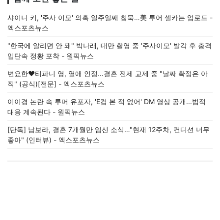
샤이니 키, '주사 이모' 의혹 일주일째 침묵…美 투어 셀카는 업로드 -
엑스포츠뉴스
"한국에 알리면 안 돼" 박나래, 대만 촬영 중 '주사이모' 발각 후 충격
입단속 정황 포착 - 원픽뉴스
변요한♥티파니 영, 열애 인정…결혼 전제 교제 중 "날짜 확정은 아
직" (공식)[전문] - 엑스포츠뉴스
이이경 논란 속 루머 유포자, 'E컵 본 적 없어' DM 영상 공개...법적
대응 계속된다 - 원픽뉴스
[단독] 남보라, 결혼 7개월만 임신 소식…"현재 12주차, 컨디션 너무
좋아" (인터뷰) - 엑스포츠뉴스