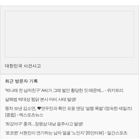
대한민국 사건사고
최근 방문자 기록
'박나래 전 남자친구' A씨가 그때 벌인 황당한 짓 때문에... - 위키트리
살해범 박대성 찜닭 본사 마비 사태 발생!
똥차 보낸 김소연, ♥연우진과 확인 포옹 엔딩 '설렘 폭발' (정숙한 세일즈)
[종합] - 엑스포츠뉴스
‘최강야구’ 충격…장원삼 대낮 음주사고 발생!
‘로코퀸’ 서현진이 연기하는 남자 얼굴 ‘노인지’ [IS인터뷰] - 일간스포츠