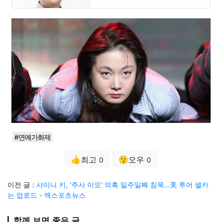
#연예가화제
👍최고
😗오우
0
0
이전 글 :
샤이니 키, '주사 이모' 의혹 일주일째 침묵…美 투어 셀카
는 업로드 - 엑스포츠뉴스
함께 보면 좋은 글