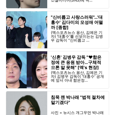
소셜미디어(SNS)에 극...
"신비롭고 사랑스러워"…'대
홍수' 김다미의 모성애 어떨
까 [종합]
(엑스포츠뉴스 용산, 김예은 기
자) '대홍수'를 선보이는는 김병
우 감독이 "신비롭고 ...
'신혼' 김병우 감독 "♥함은
정에 큰 응원 받아…구체적
으론 말 못해" [엑's 현장]
(엑스포츠뉴스 용산, 김예은 기
자) 김병우 감독이 '대홍수' 공개
에 앞서 아내 함은정...
침묵 깬 박나래 "법적 절차에
맡기겠다"
사진 = 뉴시스 개그우먼 박나래