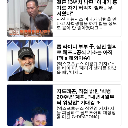
결혼 13년차 남편 "아내가 흉
기로 자기 허벅지 찔러…무
서웠다"
사진 = 뉴시스 아내가 남편을 만
나고 사회생활을 하기 힘들 정도
로 몸이 안 좋아졌다고...
롭 라이너 부부 子, 살인 혐의
로 체포…공식 기소는 아직
[엑's 해외이슈]
(엑스포츠뉴스 이창규 기자) '스
탠 바이 미', '해리가 샐리를 만났
을 때', '미저...
지드래곤, 직접 밝힌 '빅뱅
20주년' 계획…"내년 4월부
터 워밍업" 기대감 ↑
(엑스포츠뉴스 장인영 기자) 서
울 피날레로 월드투어의 대장정
을 마친 G-DRAGON이...