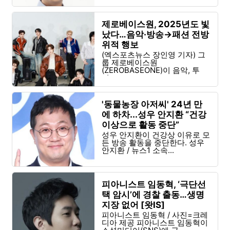
제로베이스원, 2025년도 빛
났다…음악·방송→패션 전방
위적 행보
(엑스포츠뉴스 장인영 기자) 그
룹 제로베이스원
(ZEROBASEONE)이 음악, 투
어,...
'동물농장 아저씨' 24년 만
에 하차...성우 안지환 “건강
이상으로 활동 중단”
성우 안지환이 건강상 이유로 모
든 방송 활동을 중단한다. 성우
안지환 / 뉴스1 소속...
피아니스트 임동혁, ‘극단선
택 암시’에 경찰 출동…생명
지장 없어 [왓IS]
피아니스트 임동혁 / 사진=크레
디아 제공 피아니스트 임동혁이