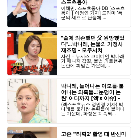
스포츠동아
이채민. 스포츠동아 DB [스포츠
동아｜이정연 기자] 드라마 ‘폭
군의 셰프’로 단숨에 ...
"술에 의존했던 父 원망했었
다"…박나래, 눈물의 가정사
재조명 - 모두서치
사진 = 뉴시스 코미디언 박나래
가 매니저 갑질, 불법 의료행위
논란에 휘말린 가운데,...
박나래, 늘어나는 이모들·불
어나는 의혹들…'눈덩이 논
란' 어디까지 [엑's 이슈] -
엑스포츠뉴스
(엑스포츠뉴스 정민경 기자) 박
나래를 둘러싼 논란들이 불어나
는 가운데, 파장은 계속되...
고준 "'타짜2' 촬영 때 반신마