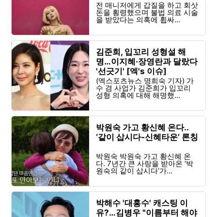
전 매니저에게 갑질을 하고 회삿
돈을 횡령했으며 불법 의료 시술
을 받았다는 의혹에 휩싸...
김준희, 입꼬리 성형설 해
명…이지혜·장영란과 달랐다
'선긋기' [엑's 이슈]
(엑스포츠뉴스 명희숙 기자) 가
수 겸 사업가 김준희가 입꼬리
성형 의혹에 대해 해명했...
박원숙 가고 황신혜 온다..
‘같이 삽시다-신혜타운’ 론칭
박원숙 박원숙 가고 황신혜 온
다. 7년간 큰 사랑을 받아온 ‘박
원숙의 같이 삽시다’가...
박해수 '대홍수' 캐스팅 이
유?…김병우 "이름부터 해야