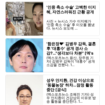
'인중 축소 수술' 고백한 이지
혜, 자연스러워진 근황 공개
사진 = 뉴시스 가수 이지혜가
'인중 축소 수술' 후 미모를 뽐냈
다. 뉴시스 보도에 ...
'함은정♥' 김병우 감독, 결혼
후 '대홍수' 공개 경사 소
감?…"생각보다 차분" [엑's
현장]
(엑스포츠뉴스 용산, 장주원 기
자) 김병우 감독이 '대홍수' 공개
소감을 전했다. 1...
성우 안지환, 건강 이상으로
'동물농장' 하차…잠정 활동
중단 [공식]
(엑스포츠뉴스 조혜진 기자) 성
우 안지환이 건강상의 이유로 방
송 활동을 중단한다. 1...