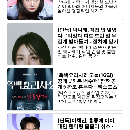
박나래 자택에서 발생한 도난 사
건이 박나래 매니저들의 마음이
돌아선 결정적인 계기로 ...
[단독] 박나래, 직접 입 열었
다..“걱정과 피로 드린 점 무
겁게 받아들여...절차에 맡기
겠다” - 일간스포츠
사진 제공=박나래 소속사 방송
인 박나래가 직원 갑질 및 불법
의료 행위, 횡령 등 각...
'흑백요리사2' 오늘(16일)
공개…'히든 백수저' 깜짝 공
개→판도 흔든다 - 엑스포츠
뉴스
(엑스포츠뉴스 장주원 기자) 오
직 맛으로 계급을 뒤집으려는 재
야의 고수 '흑수저' 셰...
[단독]이채민, 홍콩에 이어
대만 팬미팅 줄줄이 취소 -