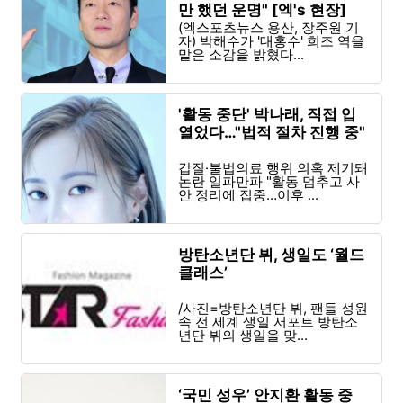
만 했던 운명" [엑's 현장]
(엑스포츠뉴스 용산, 장주원 기
자) 박해수가 '대홍수' 희조 역을
맡은 소감을 밝혔다...
'활동 중단' 박나래, 직접 입
열었다…"법적 절차 진행 중"
갑질·불법의료 행위 의혹 제기돼
논란 일파만파 "활동 멈추고 사
안 정리에 집중…이후 ...
방탄소년단 뷔, 생일도 ‘월드
클래스’
/사진=방탄소년단 뷔, 팬들 성원
속 전 세계 생일 서포트 방탄소
년단 뷔의 생일을 맞...
‘국민 성우’ 안지환 활동 중