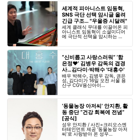
세계적 피아니스트 임동혁,
SNS 극단 선택 암시글 올려
긴급 구조… "우울증 시달려"
세계 클래식 무대를 이끌어온 피
아니스트 임동혁이 소셜미디어
에 극단적 선택을 암시하는 ...
“신비롭고 사랑스러워” ‘함
은정♥’ 김병우 감독의 겹경
사…김다미·박해수 '대홍수'
[종합]
배우 박해수, 김병우 감독, 권은
성, 김다미가 16일 오전 서울 용
산구 CGV용산아이...
‘동물농장 아저씨’ 안지환, 활
동 중단 “건강 회복에 전념”
[공식]
성우 안지환 / 사진=크리오스엔
터테인먼트 제공 ‘동물농장 아저
씨’로 사랑받아 온 성우...