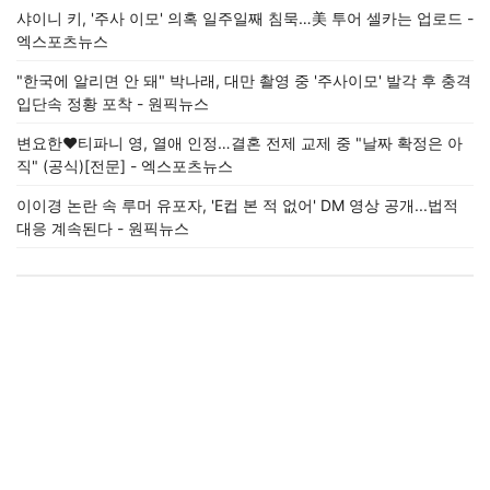
샤이니 키, '주사 이모' 의혹 일주일째 침묵…美 투어 셀카는 업로드 -
엑스포츠뉴스
"한국에 알리면 안 돼" 박나래, 대만 촬영 중 '주사이모' 발각 후 충격
입단속 정황 포착 - 원픽뉴스
변요한♥티파니 영, 열애 인정…결혼 전제 교제 중 "날짜 확정은 아
직" (공식)[전문] - 엑스포츠뉴스
이이경 논란 속 루머 유포자, 'E컵 본 적 없어' DM 영상 공개...법적
대응 계속된다 - 원픽뉴스