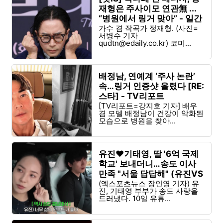
재형은 주사이모 연관無 ...
“병원에서 링거 맞아” - 일간
스포츠
가수 겸 작곡가 정재형. (사진=
서병수 기자
qudtn@edaily.co.kr
) 코미...
배정남, 연예계 ‘주사 논란’
속…링거 인증샷 올렸다 [RE:
스타] - TV리포트
[TV리포트=강지호 기자] 배우
겸 모델 배정남이 건강이 악화된
모습으로 병원을 찾아...
유진♥기태영, 딸 '6억 국제
학교' 보내더니…송도 이사
만족 "서울 답답해" (유진VS
태영) - 엑스포츠뉴스
(엑스포츠뉴스 장인영 기자) 유
진, 기태영 부부가 송도 사랑을
드러냈다. 10일 유튜...