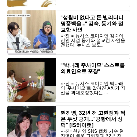
"생활비 없다고 돈 빌리더니
명품백을…" 김숙, 동기와 절
교한 사연
사진 = 뉴시스 코미디언 김숙이
신인 시절 동기와 절교한 사연을
전했다. 뉴시스 보도...
"'박나래 주사이모' 스스로를
의료인으로 포장"
사진 = 뉴시스 코미디언 박나래
의 '주사이모'로 알려진 A씨가 자
신을 과대포장했다는 ...
현진영, 32년 전 고현정과 찍
은 투샷 공개…“공항에서 성
덕” [IS하이컷]
사진=현진영 SNS 캡처 가수 현
진영이 배우 고현정과 32년 전