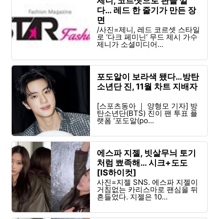
제니, 코르셋으로 판을 깔
다… 레드 한 줄기가 만든 장
면
/사진=제니, 레드 코르셋 스타일
로 ‘다크 페미닌’ 무드 제시 가수
제니가 소셜미디어...
포도알이 보라색 됐다…방탄
소년단 진, 11월 차트 지배자
[스포츠동아 ｜ 양형모 기자] 방
탄소년단(BTS) 진이 팬 투표 플
랫폼 ‘포도알(po...
에스파 지젤, 빗살무늬 토기
처럼 뾰족해… 시크+도도
[IS하이컷]
사진=지젤 SNS. 에스파 지젤이
거침없는 카리스마로 팬심을 뒤
흔들었다. 지젤은 10...