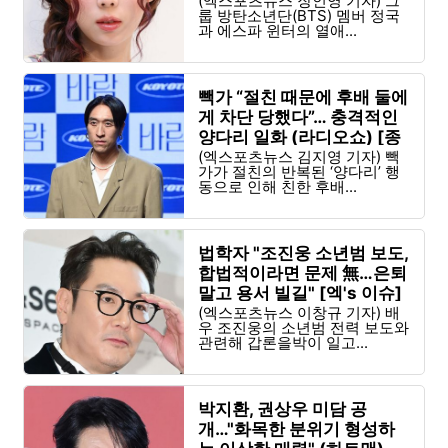
이슈]
(엑스포츠뉴스 장인영 기자) 그
룹 방탄소년단(BTS) 멤버 정국
과 에스파 윈터의 열애...
빽가 “절친 때문에 후배 둘에
게 차단 당했다”… 충격적인
양다리 일화 (라디오쇼) [종
합]
(엑스포츠뉴스 김지영 기자) 빽
가가 절친의 반복된 ‘양다리’ 행
동으로 인해 친한 후배...
법학자 "조진웅 소년범 보도,
합법적이라면 문제 無…은퇴
말고 용서 빌길" [엑's 이슈]
(엑스포츠뉴스 이창규 기자) 배
우 조진웅의 소년범 전력 보도와
관련해 갑론을박이 일고...
박지환, 권상우 미담 공
개…"화목한 분위기 형성하