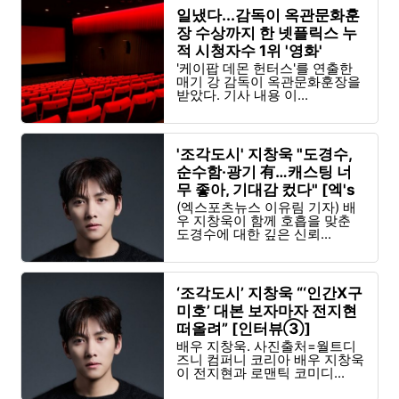
일냈다...감독이 옥관문화훈
장 수상까지 한 넷플릭스 누
적 시청자수 1위 '영화'
'케이팝 데몬 헌터스'를 연출한
매기 강 감독이 옥관문화훈장을
받았다. 기사 내용 이...
'조각도시' 지창욱 "도경수,
순수함·광기 有…캐스팅 너
무 좋아, 기대감 컸다" [엑's
인터뷰]
(엑스포츠뉴스 이유림 기자) 배
우 지창욱이 함께 호흡을 맞춘
도경수에 대한 깊은 신뢰...
‘조각도시’ 지창욱 “‘인간X구
미호’ 대본 보자마자 전지현
떠올려” [인터뷰③]
배우 지창욱. 사진출처=월트디
즈니 컴퍼니 코리아 배우 지창욱
이 전지현과 로맨틱 코미디...