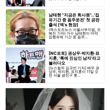
남태현 "지금은 회사원"…'집
유기간 중 음주운전' 첫 공판
출석 [엑's 현장]
(엑스포츠뉴스 서울서부지법, 조
혜진 기자) 가수 남태현이 마약
집행유예 기간 중 음주...
[NC포토] 권상우·박지환·표
지훈, '록에 진심인 남자'라고
불러다오
[뉴스컬처 김규빈 기자] 배우 권
상우, 박지환, 표지훈이 11일 오
전 서울 광진구 롯...