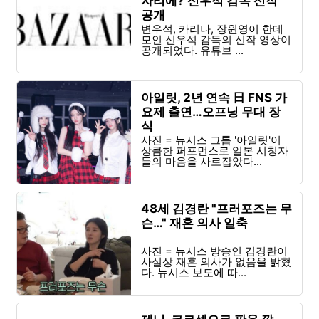
자리에? 신우석 감독 신작
공개
변우석, 카리나, 장원영이 한데
모인 신우석 감독의 신작 영상이
공개되었다. 유튜브 ...
아일릿, 2년 연속 日 FNS 가
요제 출연…오프닝 무대 장
식
사진 = 뉴시스 그룹 '아일릿'이
상큼한 퍼포먼스로 일본 시청자
들의 마음을 사로잡았다...
48세 김경란 "프러포즈는 무
슨…" 재혼 의사 일축
사진 = 뉴시스 방송인 김경란이
사실상 재혼 의사가 없음을 밝혔
다. 뉴시스 보도에 따...