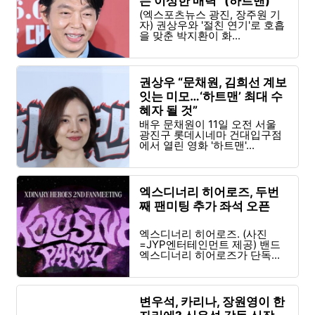
는 이상한 매력" (하트맨)
[엑's 현장]
(엑스포츠뉴스 광진, 장주원 기
자) 권상우와 '절친 연기'로 호흡
을 맞춘 박지환이 화...
권상우 “문채원, 김희선 계보
잇는 미모…‘하트맨’ 최대 수
혜자 될 것”
배우 문채원이 11일 오전 서울
광진구 롯데시네마 건대입구점
에서 열린 영화 '하트맨'...
엑스디너리 히어로즈, 두번
째 팬미팅 추가 좌석 오픈
엑스디너리 히어로즈. (사진
=JYP엔터테인먼트 제공) 밴드
엑스디너리 히어로즈가 단독...
변우석, 카리나, 장원영이 한