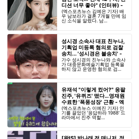
디션 너무 좋아" (인터뷰) -
엑스포츠뉴스
(엑스포츠뉴스 김예은 기자) 배
우 남보라가 결혼 7개월 만에 임
신 소식을 알렸다. 남...
성시경 소속사 대표 친누나,
기획업 미등록 혐의로 검찰
송치... '성시경은 불송치' -
원픽뉴스
가수 성시경의 친누나와 소속사
가 대중문화예술기획업 등록을
하지 않고 운영한 혐의로 검...
유재석 "이렇게 컸어?" 응팔
진주, '유퀴즈' 떴다…영재원
수료한 '폭풍성장' 근황 - 엑
스포츠뉴스
(엑스포츠뉴스 이예진 기자) 인
기를 끌었던 '응답하라 1988' 드
라마에서 진주 역할...
[왓IS] 박나래 전 매니저, 정