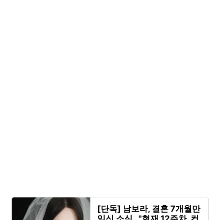
[단독] 남보라, 결혼 7개월만
임신 소식…"현재 12주차, 컨