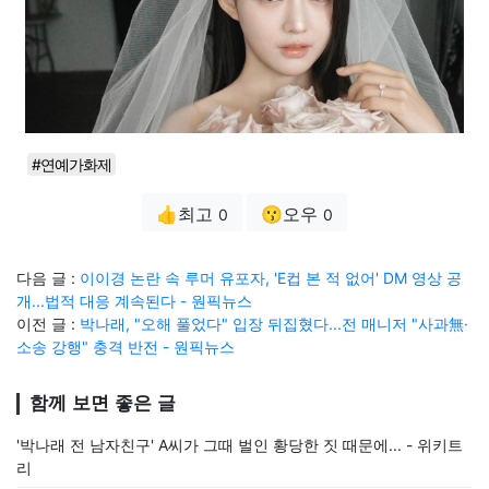
#연예가화제
👍최고
😗오우
0
0
다음 글 :
이이경 논란 속 루머 유포자, 'E컵 본 적 없어' DM 영상 공
개...법적 대응 계속된다 - 원픽뉴스
이전 글 :
박나래, "오해 풀었다" 입장 뒤집혔다...전 매니저 "사과無·
소송 강행" 충격 반전 - 원픽뉴스
함께 보면 좋은 글
'박나래 전 남자친구' A씨가 그때 벌인 황당한 짓 때문에... - 위키트
리