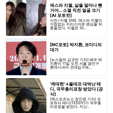
에스파 지젤, 살을 얼마나 뺀
거야… 소멸 직전 얼굴 크기
[AI 포토컷]
사진=지젤 SNS. 에스파 지젤이
거침없는 카리스마로 팬심을 뒤
흔들었다. 지젤은 10...
[NC포토] 박지환, 코미디의
대가
[뉴스컬처 김규빈 기자] 배우 박
지환이 11일 오전 서울 광진구
롯데시네마 건대입구에...
'케데헌'→올데프 대박난 테
디, 국무총리표창 받았다 [공
식]
(엑스포츠뉴스 장인영 기자) 프
로듀서 테디(TEDDY)가 국무총
리표창을 받았다. 지난...