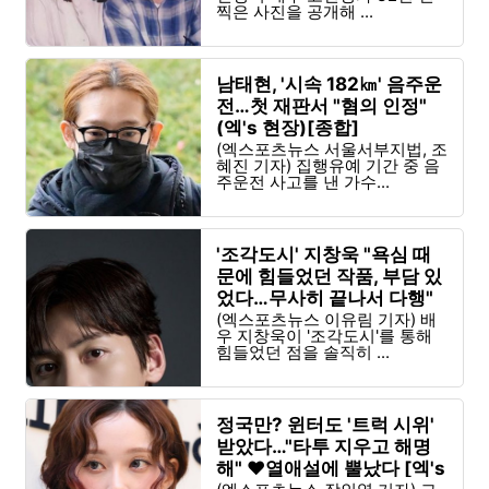
찍은 사진을 공개해 ...
남태현, '시속 182㎞' 음주운
전…첫 재판서 "혐의 인정"
(엑's 현장)[종합]
(엑스포츠뉴스 서울서부지법, 조
혜진 기자) 집행유예 기간 중 음
주운전 사고를 낸 가수...
'조각도시' 지창욱 "욕심 때
문에 힘들었던 작품, 부담 있
었다…무사히 끝나서 다행"
[엑's 인터뷰]
(엑스포츠뉴스 이유림 기자) 배
우 지창욱이 '조각도시'를 통해
힘들었던 점을 솔직히 ...
정국만? 윈터도 '트럭 시위'
받았다…"타투 지우고 해명
해" ♥열애설에 뿔났다 [엑's