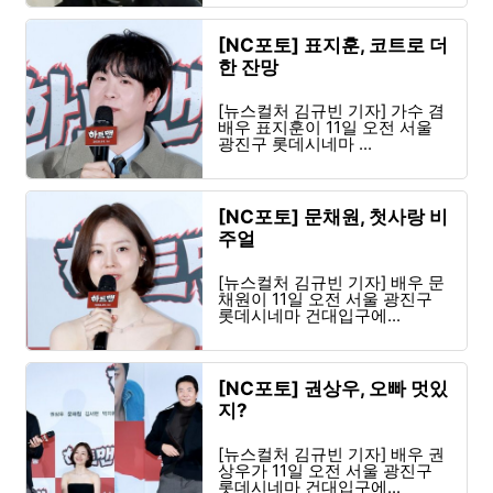
[NC포토] 표지훈, 코트로 더
한 잔망
[뉴스컬처 김규빈 기자] 가수 겸
배우 표지훈이 11일 오전 서울
광진구 롯데시네마 ...
[NC포토] 문채원, 첫사랑 비
주얼
[뉴스컬처 김규빈 기자] 배우 문
채원이 11일 오전 서울 광진구
롯데시네마 건대입구에...
[NC포토] 권상우, 오빠 멋있
지?
[뉴스컬처 김규빈 기자] 배우 권
상우가 11일 오전 서울 광진구
롯데시네마 건대입구에...