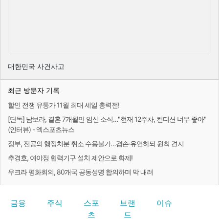
대한민국 사건사고
최근 방문자 기록
할인 전쟁 유통가 11월 최대 세일 총력전!
[단독] 남보라, 결혼 7개월만 임신 소식…"현재 12주차, 컨디션 너무 좋아"
(인터뷰) - 엑스포츠뉴스
정부, 전공의 행정처분 취소 수용불가…겸손·유연하되 원칙 견지
추경호, 여야정 협력기구 설치 제안으로 화제!
우크라 평화회의, 80개국 공동성명 합의하며 막 내려
금융
주식
스포
브랜
이슈
츠
드