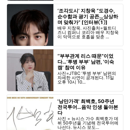
‘조각도시’ 지창욱 “도경수,
순수함과 광기 공존…상상하
며 맞춰가” [인터뷰①]
배우 지창욱. 사진출처=월트디
즈니 컴퍼니 코리아 배우 지창욱
이 악역으로 호흡을 맞춘 ...
‘’부부관계 리스 때문”이었
다…‘투병 부부’ 남편, ‘이숙
캠’ 참여 이유
사진=JTBC ‘투병 부부’ 남편의
자세한 사연이 공개된다. 11일
오후 10시 10...
'낭만가객' 최백호, 50주년
전국투어…음악 인생 돌아본
다
사진 = 뉴시스 가수 최백호가 데
뷔 50주년을 기념해 전국투어에
나선다. 뉴시스 보도...