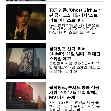
TXT 연준, ‘Ghost Girl’ 프리
뷰 공개…스타일리시 '스트
리트 아티스트' 변신
[뉴스컬처 박동선 기자] 투모로
우바이투게더(TXT) 연준이 스
타일리시한 스트리트 아티...
블랙핑크 신곡 ‘뛰어
(JUMP)’ 11일 발매…역대급
스케일 예고
블랙핑크 신곡 ‘뛰어(JUMP)’ 11
일 발매…역대급 스케일 예고 그
룹 블랙핑크가 신...
블랙핑크, 콘서트 통해 선공
개한 '뛰어' 7월 11일 발매…
MV 티저 공개
사진: YG엔터테인먼트 제공 블
랙핑크의 신곡 '뛰어(JUMP)' 뮤
직비디오 티저가 베...