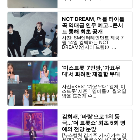
NCT DREAM, 더블 타이틀
곡 역대급 안무 예고…콘서
트 통해 최초 공개
사진: SM엔터테인먼트 제공 7
월 14일 컴백하는 NCT
DREAM(엔시티 드림)이 ...
‘미스트롯’ 7인방, ‘가요무
대’서 화려한 재결합 무대
사진=KBS1 ‘가요무대’ 캡처 ‘미
스트롯’ 시즌 1 멤버들이 월요일
밤을 뜨겁게 수...
김희재, ‘바랑’으로 1위 등
극...‘더 트롯쇼’ 최초 5회 명
예의 전당 눈앞
[뉴스컬처 김기주 기자] 가수 김
희재가 ‘더 트롯쇼’에서 1위에 오