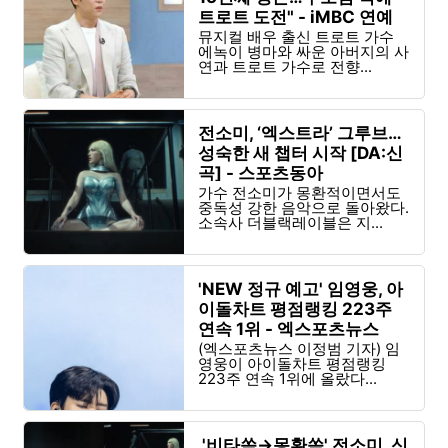
트로트 도전" - iMBC 연예
뮤지컬 배우 출신 트로트 가수
에녹이 병마와 싸운 아버지의 사
연과 트로트 가수로 전향...
전소미, ‘엑스트라’ 그루브…
성숙한 새 챕터 시작 [DA:신
곡] - 스포츠동아
가수 전소미가 몽환적이면서도
중독성 강한 음악으로 돌아왔다.
소속사 더블랙레이블은 지...
'NEW 정규 예고' 임영웅, 아
이돌차트 평점랭킹 223주
연속 1위 - 엑스포츠뉴스
(엑스포츠뉴스 이정범 기자) 임
영웅이 아이돌차트 평점랭킹
223주 연속 1위에 올랐다...
'비타쏨→몽환쏨' 전소미, 신