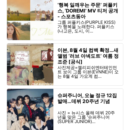
‘행복 일깨우는 주문’ 퍼플키
스, ‘DOREMI’ MV 티저 공개
- 스포츠동아
그룹 퍼플키스(PURPLE KISS)
가 행복을 노래한다. 퍼플키스
(나고은, 도시, 이...
이븐, 8월 4일 컴백 확정…새
앨범 ‘러브 아넥도트’ 여름 정
조준 [공식]
사진제공=젤리피쉬엔터테인먼
트 보이 그룹 이븐(EVNNE)이 오
는 8월 4일 가요계 컴...
슈퍼주니어, 오늘 정규 12집
발매…데뷔 20주년 기념
사진 = 뉴시스 올해 데뷔 20주
년을 맞은 그룹 '슈퍼주니어
(SUPER JUNIOR)...