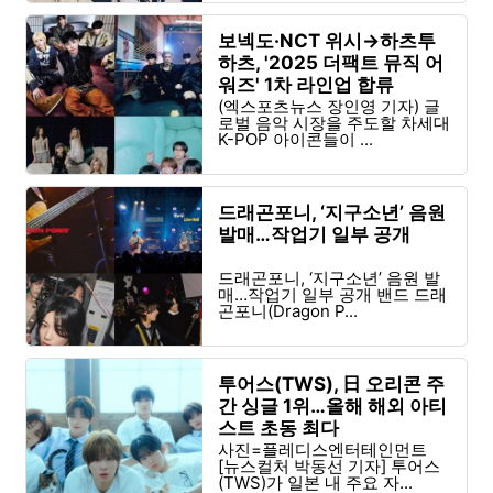
보넥도·NCT 위시→하츠투
하츠, '2025 더팩트 뮤직 어
워즈' 1차 라인업 합류
(엑스포츠뉴스 장인영 기자) 글
로벌 음악 시장을 주도할 차세대
K-POP 아이콘들이 ...
드래곤포니, ‘지구소년’ 음원
발매…작업기 일부 공개
드래곤포니, ‘지구소년’ 음원 발
매…작업기 일부 공개 밴드 드래
곤포니(Dragon P...
투어스(TWS), 日 오리콘 주
간 싱글 1위…올해 해외 아티
스트 초동 최다
사진=플레디스엔터테인먼트
[뉴스컬처 박동선 기자] 투어스
(TWS)가 일본 내 주요 자...