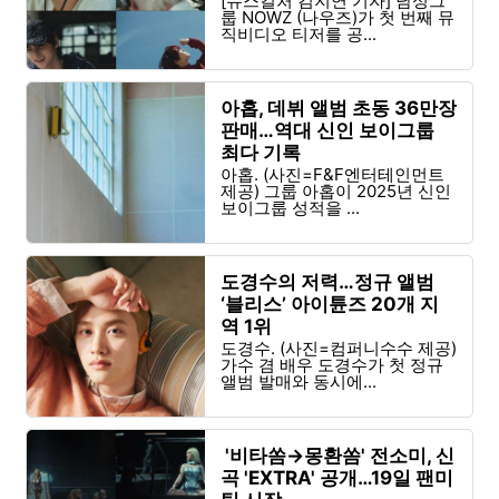
[뉴스컬처 김지연 기자] 남성그
룹 NOWZ (나우즈)가 첫 번째 뮤
직비디오 티저를 공...
아홉, 데뷔 앨범 초동 36만장
판매…역대 신인 보이그룹
최다 기록
아홉. (사진=F&F엔터테인먼트
제공) 그룹 아홉이 2025년 신인
보이그룹 성적을 ...
도경수의 저력…정규 앨범
‘블리스’ 아이튠즈 20개 지
역 1위
도경수. (사진=컴퍼니수수 제공)
가수 겸 배우 도경수가 첫 정규
앨범 발매와 동시에...
'비타쏨→몽환쏨' 전소미, 신
곡 'EXTRA' 공개…19일 팬미