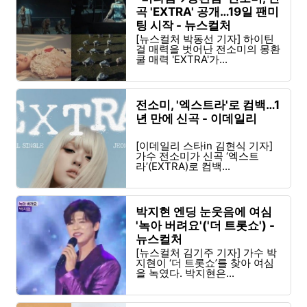
곡 'EXTRA' 공개…19일 팬미
팅 시작 - 뉴스컬처
[뉴스컬처 박동선 기자] 하이틴
걸 매력을 벗어난 전소미의 몽환
쿨 매력 'EXTRA'가...
전소미, '엑스트라'로 컴백…1
년 만에 신곡 - 이데일리
[이데일리 스타in 김현식 기자]
가수 전소미가 신곡 ‘엑스트
라’(EXTRA)로 컴백...
박지현 엔딩 눈웃음에 여심
'녹아 버려요'('더 트롯쇼') -
뉴스컬처
[뉴스컬처 김기주 기자] 가수 박
지현이 ‘더 트롯쇼’를 찾아 여심
을 녹였다. 박지현은...