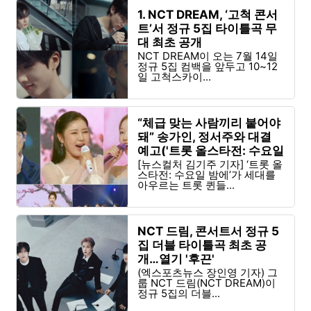
1. NCT DREAM, ‘고척 콘서
트’서 정규 5집 타이틀곡 무
대 최초 공개
NCT DREAM이 오는 7월 14일
정규 5집 컴백을 앞두고 10~12
일 고척스카이...
“체급 맞는 사람끼리 붙어야
돼” 송가인, 정서주와 대결
예고('트롯 올스타전: 수요일
밤에')
[뉴스컬처 김기주 기자] ‘트롯 올
스타전: 수요일 밤에’가 세대를
아우르는 트롯 퀸들...
NCT 드림, 콘서트서 정규 5
집 더블 타이틀곡 최초 공
개…열기 '후끈'
(엑스포츠뉴스 장인영 기자) 그
룹 NCT 드림(NCT DREAM)이
정규 5집의 더블...