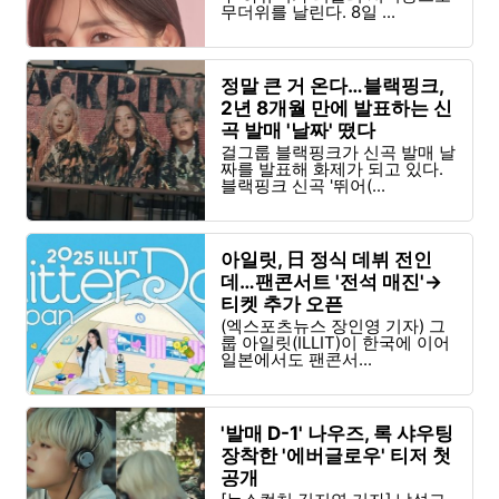
무더위를 날린다. 8일 ...
정말 큰 거 온다…블랙핑크,
2년 8개월 만에 발표하는 신
곡 발매 '날짜' 떴다
걸그룹 블랙핑크가 신곡 발매 날
짜를 발표해 화제가 되고 있다.
블랙핑크 신곡 '뛰어(...
아일릿, 日 정식 데뷔 전인
데…팬콘서트 '전석 매진'→
티켓 추가 오픈
(엑스포츠뉴스 장인영 기자) 그
룹 아일릿(ILLIT)이 한국에 이어
일본에서도 팬콘서...
'발매 D-1' 나우즈, 록 샤우팅
장착한 '에버글로우' 티저 첫
공개