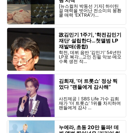
팅 시작
[뉴스컬처 박동선 기자] 하이틴
걸 매력을 벗어난 전소미의 몽환
쿨 매력 'EXTRA'가...
故김민기 1주기, '학전김민기
재단' 설립한다…첫앨범 LP
재발매(종합)
학전, 데뷔 음반 '김민기' 54년만
LP로 복각…고인 친필 악보·메모
수록 생전 작...
김희재, ‘더 트롯쇼’ 정상 찍
었다 “팬들에게 감사해”
사진제공ㅣSBS Life 가수 김희
재가 ‘더 트롯쇼’ 1위를 차지하며
팬들에게 감사 ...
누에라, 초동 20만 돌파! 데