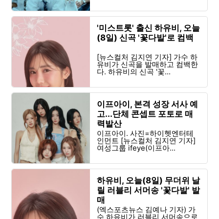
'미스트롯' 출신 하유비, 오늘
(8일) 신곡 '꽃다발'로 컴백
[뉴스컬처 김지연 기자] 가수 하
유비가 신곡을 발매하고 컴백한
다. 하유비의 신곡 '꽃...
이프아이, 본격 성장 서사 예
고...단체 콘셉트 포토로 매
력발산
이프아이. 사진=하이헷엔터테
인먼트 [뉴스컬처 김지연 기자]
여성그룹 ifeye(이프아...
하유비, 오늘(8일) 무더위 날
릴 러블리 서머송 '꽃다발' 발
매
(엑스포츠뉴스 김예나 기자) 가
수 하유비가 러블리 서머송으로