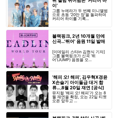
뷔 앨범 뛰어넘은 ‘커리어 하
이’
그룹 누에라가 두 번째 미니앨범
으로 초동 ‘20만 장’을 돌파하며
커리어 하이를 기록...
블랙핑크, 2년 10개월 만에
신곡…'뛰어' 음원 11일 발매
[이데일리 스타in 김현식 기자]
그룹 블랙핑크가 신곡 ‘뛰
어’(JUMP) 음원을 오...
‘해피 오! 해피’, 김우혁X경윤
X손슬기 아이돌급 대거 합
류…,8월 20일 재연 [공식]
뮤지컬 ‘해피 오! 해피’가 오는 8
월 재연을 확정, 오는 22일 티켓
오픈 앞두고 ...