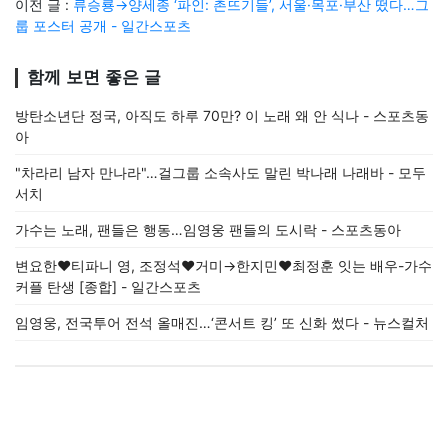
이전 글 :
류승룡→양세종 ‘파인: 촌뜨기들’, 서울·목포·부산 떴다…그
룹 포스터 공개 - 일간스포츠
함께 보면 좋은 글
방탄소년단 정국, 아직도 하루 70만? 이 노래 왜 안 식나 - 스포츠동
아
"차라리 남자 만나라"…걸그룹 소속사도 말린 박나래 나래바 - 모두
서치
가수는 노래, 팬들은 행동…임영웅 팬들의 도시락 - 스포츠동아
변요한♥티파니 영, 조정석♥거미→한지민♥최정훈 잇는 배우-가수
커플 탄생 [종합] - 일간스포츠
임영웅, 전국투어 전석 올매진…‘콘서트 킹’ 또 신화 썼다 - 뉴스컬처