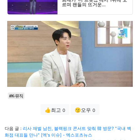
르며 팬들의 뜨거운...
#K-뮤직
👍최고
😗오우
0
0
다음 글 :
리사 재벌 남친, 블랙핑크 콘서트 맞춰 韓 방문? "국내 백
화점 대표들 만나" [엑's 이슈] - 엑스포츠뉴스