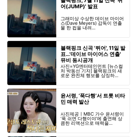
블랙핑크, 7월 11일 신곡 '뛰
어(JUMP)' 발표
그래미상 수상한 데이브 마이어
스(Dave Meyers) 감독이 연출
물 한 컵을 내려...
블랙핑크 신곡 '뛰어', 11일 발
표…'데이브 마이어스 연출'
뮤비 동시공개
사진=YG엔터테인먼트 [뉴스컬
처 박동선 기자] 블랙핑크의 새
로운 완전체 행보를 상징하...
윤서령, ‘푹다행’서 트롯 비타
민 매력 발산
사진제공ㅣMBC 가수 윤서령이
‘푹 쉬면 다행이야’에 출연해 상
큼한 리액션으로 매력을...