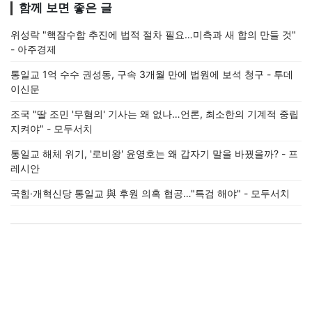
함께 보면 좋은 글
위성락 "핵잠수함 추진에 법적 절차 필요…미측과 새 합의 만들 것"
- 아주경제
통일교 1억 수수 권성동, 구속 3개월 만에 법원에 보석 청구 - 투데
이신문
조국 "딸 조민 '무혐의' 기사는 왜 없나…언론, 최소한의 기계적 중립
지켜야" - 모두서치
통일교 해체 위기, '로비왕' 윤영호는 왜 갑자기 말을 바꿨을까? - 프
레시안
국힘·개혁신당 통일교 與 후원 의혹 협공…"특검 해야" - 모두서치