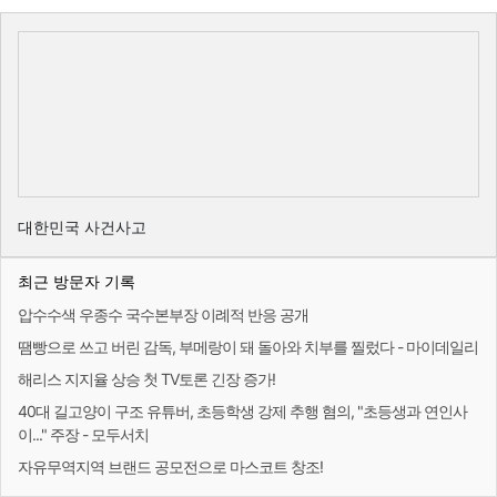
대한민국 사건사고
최근 방문자 기록
압수수색 우종수 국수본부장 이례적 반응 공개
땜빵으로 쓰고 버린 감독, 부메랑이 돼 돌아와 치부를 찔렀다 - 마이데일리
해리스 지지율 상승 첫 TV토론 긴장 증가!
40대 길고양이 구조 유튜버, 초등학생 강제 추행 혐의, "초등생과 연인사
이..." 주장 - 모두서치
자유무역지역 브랜드 공모전으로 마스코트 창조!