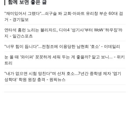
함께 보면 좋은 글
"재미있어서 그랬다"...쇠구슬 쏴 교회·아파트 유리창 부순 60대 검
거 - 경기일보
연타석 홈런 노리는 블리자드, 디아4 '성기사'부터 WoW '하우징'까
지 - 일간스포츠
"너무 힘이 듭니다"...전청조에 이용당한 남현희 '호소' - 이데일리
눈 올 때 '와이퍼' 꼿꼿하게 세워 두는 게 좋을까? 알고 보니... - 위키
트리
"내가 없으면 시험 망친다"며 선처 호소...7년간 중학생 제자 '엽기
성학대' 학원 원장 충격 - 원픽뉴스