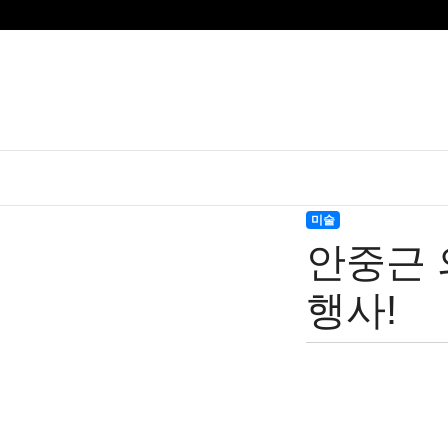
미술
안중근 
행사!