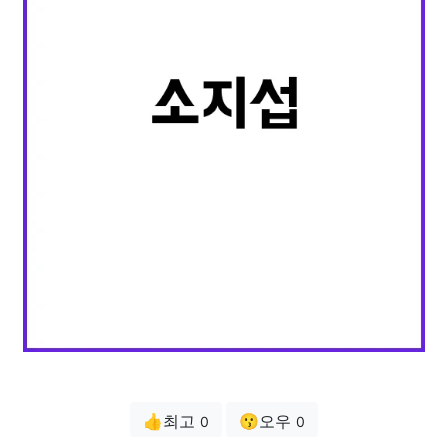
👍최고
😗오우
0
0