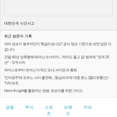
대한민국 사건사고
최근 방문자 기록
닥터 섬보이 몇부작인지 헷갈리셨나요? 공식 정보 기준으로 보면 답은 이
겁니다
친딸 40년 성폭행해 태어난 손녀까지…'악마도 울고 갈' 범죄에 "징역 25
년" - 모두서치
하마스로부터 벗어난 미국인 모녀, 바이든과 통화
‘인어공주’에 포르노 스타 출연해…’동심파괴’에 대중 분노 [할리웃통신] -
TV리포트
Next Hi-Light를 활용하는 방법: 초보자를 위한 가이드
금융
주식
스포
브랜
이슈
츠
드