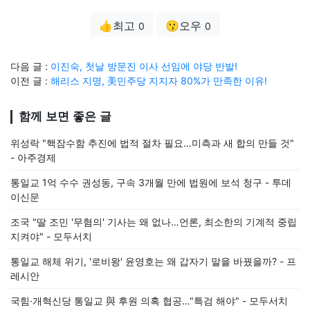
👍최고
😗오우
0
0
다음 글 :
이진숙, 첫날 방문진 이사 선임에 야당 반발!
이전 글 :
해리스 지명, 美민주당 지지자 80%가 만족한 이유!
함께 보면 좋은 글
위성락 "핵잠수함 추진에 법적 절차 필요…미측과 새 합의 만들 것"
- 아주경제
통일교 1억 수수 권성동, 구속 3개월 만에 법원에 보석 청구 - 투데
이신문
조국 "딸 조민 '무혐의' 기사는 왜 없나…언론, 최소한의 기계적 중립
지켜야" - 모두서치
통일교 해체 위기, '로비왕' 윤영호는 왜 갑자기 말을 바꿨을까? - 프
레시안
국힘·개혁신당 통일교 與 후원 의혹 협공…"특검 해야" - 모두서치